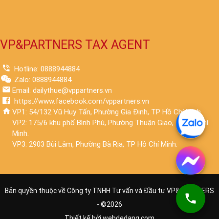
VP&PARTNERS TAX AGENT
Hotline: 0888944884
Zalo: 0888944884
Email: dailythue@vppartners.vn
https://www.facebook.com/vppartners.vn
VP1: 54/132 Vũ Huy Tấn, Phường Gia Định, TP Hồ Chí Minh.
VP2: 175/6 khu phố Bình Phú, Phường Thuận Giao, TP Hồ Chí
Minh.
VP3: 2903 Bùi Lâm, Phường Bà Rịa, TP Hồ Chí Minh.
Bản quyền thuộc về Công ty TNHH Tư vấn và Đầu tư VP&PARTNERS
- ©
2026
Thiết kế bởi
webdedang.com