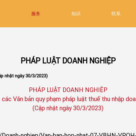
绍
服务
知识
联系
PHÁP LUẬT DOANH NGHIỆP
ập nhật ngày 30/3/2023)
PHÁP LUẬT DOANH NGHIỆP
 các Văn bản quy phạm pháp luật thuế thu nhập doa
(Cập nhật ngày 30/3/2023)
ban/Doanh-nghiep/Van-ban-hop-nhat-07-VBHN-VPQH