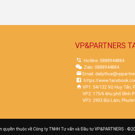
VP&PARTNERS T
Hotline: 0888944884
Zalo: 0888944884
Email: dailythue@vppartne
https://www.facebook.co
VP1: 54/132 Vũ Huy Tấn, P
VP2: 175/6 khu phố Bình 
VP3: 2903 Bùi Lâm, Phường
n quyền thuộc về Công ty TNHH Tư vấn và Đầu tư VP&PARTNERS - ©
2