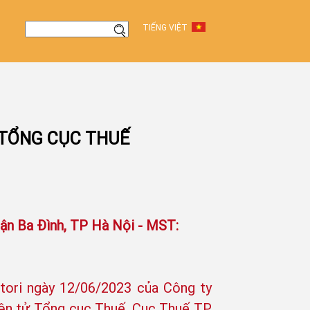
TIẾNG VIỆT
 TỔNG CỤC THUẾ
uận Ba Đình, TP Hà Nội - MST:
ori ngày 12/06/2023 của Công ty
iện tử Tổng cục Thuế, Cục Thuế TP