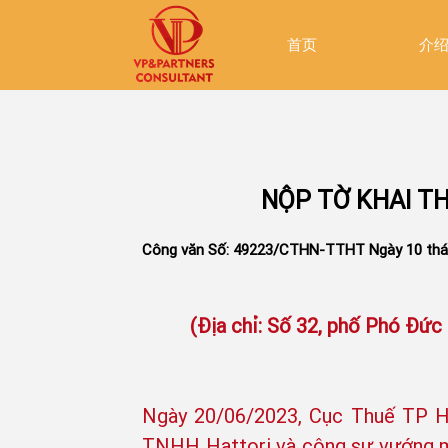
首页
介
NỘP TỜ KHAI T
Công văn Số: 49223/CTHN-TTHT Ngày 10 tháng
(Địa chỉ: Số 32, phố Phó Đức
Ngày 20/06/2023, Cục Thuế TP H
TNHH Hattori và cộng sự vướng mắ