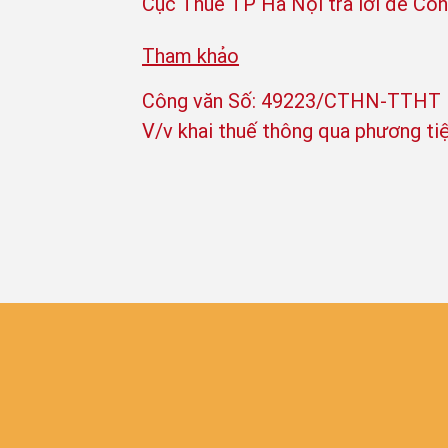
Cục Thuế TP Hà Nội trả lời để Côn
Tham khảo
Công văn Số: 49223/CTHN-TTHT N
V/v khai thuế thông qua phương ti