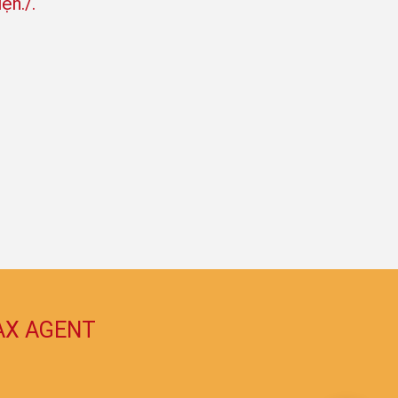
ện./.
AX AGENT