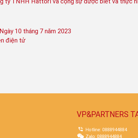
g ty TNHH Hattori và cộng sự được biết và thực hi
gày 10 tháng 7 năm 2023
ện điện tử
VP&PARTNERS T
Hotline: 0888944884
Zalo: 0888944884