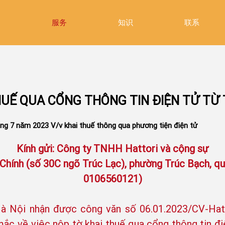
绍
服务
知识
联系
HUẾ QUA CỔNG THÔNG TIN ĐIỆN TỬ TỪ
 7 năm 2023 V/v khai thuế thông qua phương tiện điện tử
Kính gửi: Công ty TNHH Hattori và cộng sự
 Chính (số 30C ngõ Trúc Lạc), phường Trúc Bạch, q
0106560121)
à Nội nhận được công văn số 06.01.2023/CV-Hatt
c về việc nộp tờ khai thuế qua cổng thông tin đ