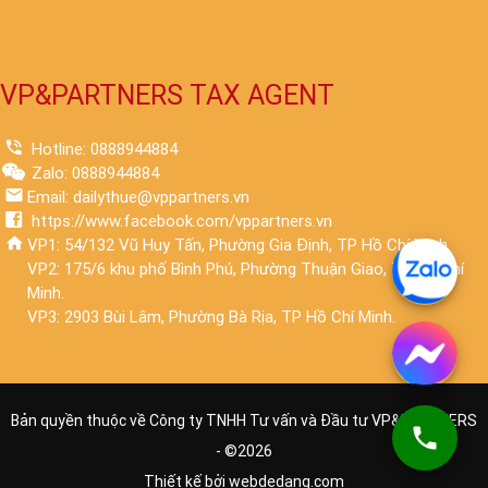
VP&PARTNERS TAX AGENT
Hotline: 0888944884
Zalo: 0888944884
Email: dailythue@vppartners.vn
https://www.facebook.com/vppartners.vn
VP1: 54/132 Vũ Huy Tấn, Phường Gia Định, TP Hồ Chí Minh.
VP2: 175/6 khu phố Bình Phú, Phường Thuận Giao, TP Hồ Chí
Minh.
VP3: 2903 Bùi Lâm, Phường Bà Rịa, TP Hồ Chí Minh.
Bản quyền thuộc về Công ty TNHH Tư vấn và Đầu tư VP&PARTNERS
- ©
2026
Thiết kế bởi
webdedang.com