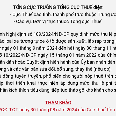
TỔNG CỤC TRƯỞNG TỔNG CỤC THUẾ điện:
Cục Thuế các tỉnh, thành phố trực thuộc Trung ươ
- Các Vụ, Đơn vị trực thuộc Tổng cục Thuế.
h Nghị định số 109/2024/NĐ-CP quy định mức thu lệ ph
c loại xe tương tự xe ô tô được sản xuất, lắp ráp trong 
 ngày 01 tháng 9 năm 2024 đến hết ngày 30 tháng 11 n
số 10/2022/NĐ-CP ngày 15 tháng 01 năm 2022 của Chính 
ân dân hoặc Quyết định hiện hành của Ủy ban nhân dân 
ơng và các văn bản sửa đổi, bổ sung, thay thế (nếu có).
ộng tuyên truyền, phổ biến cho người nộp thuế trên đ
ịp thời triển khai thực hiện áp dụng mức thu lệ phí 
n kích thích tiêu dùng, tiếp tục tháo gỡ khó khăn cho s
THAM KHẢO
/CĐ-TCT ngày 30 tháng 08 năm 2024 của Cục thuế tỉnh 