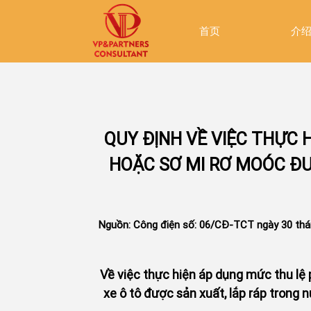
首页
介
QUY ĐỊNH VỀ VIỆC THỰC 
HOẶC SƠ MI RƠ MOÓC ĐƯ
Nguồn: Công điện số: 06/CĐ-TCT ngày 30 thá
Về việc thực hiện áp dụng mức thu lệ p
xe ô tô được sản xuất, lắp ráp trong