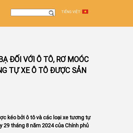
TIẾNG VIỆT
Ạ ĐỐI VỚI Ô TÔ, RƠ MOÓC
NG TỰ XE Ô TÔ ĐƯỢC SẢN
ợc kéo bởi ô tô và các loại xe tương tự
gày 29 tháng 8 năm 2024 của Chính phủ