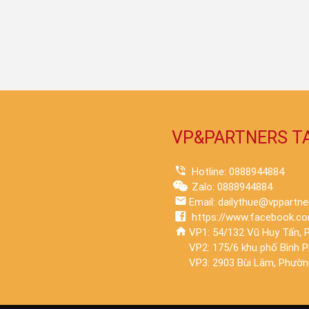
VP&PARTNERS T
Hotline: 0888944884
Zalo: 0888944884
Email: dailythue@vppartne
https://www.facebook.co
VP1: 54/132 Vũ Huy Tấn, P
VP2: 175/6 khu phố Bình 
VP3: 2903 Bùi Lâm, Phường