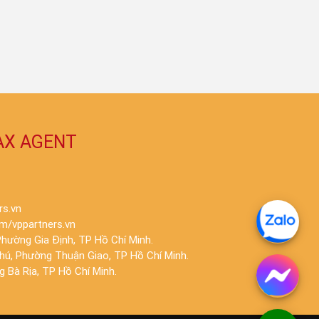
AX AGENT
rs.vn
m/vppartners.vn
hường Gia Định, TP Hồ Chí Minh.
Phú, Phường Thuận Giao, TP Hồ Chí Minh.
 Bà Rịa, TP Hồ Chí Minh.