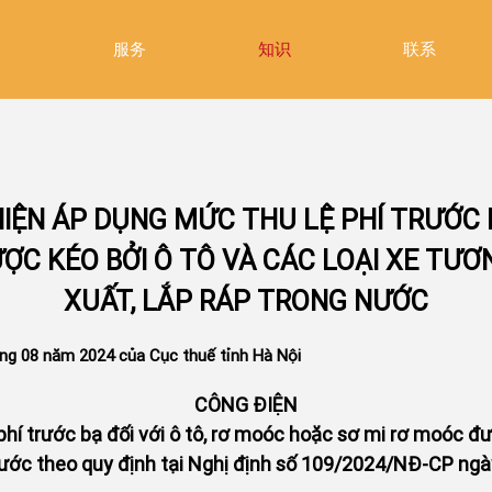
绍
服务
知识
联系
HIỆN ÁP DỤNG MỨC THU LỆ PHÍ TRƯỚC B
ỢC KÉO BỞI Ô TÔ VÀ CÁC LOẠI XE TƯƠ
XUẤT, LẮP RÁP TRONG NƯỚC
ng 08 năm 2024 của Cục thuế tỉnh Hà Nội
CÔNG ĐIỆN
hí trước bạ đối với ô tô, rơ moóc hoặc sơ mi rơ moóc đư
 nước theo quy định tại Nghị định số 109/2024/NĐ-CP n