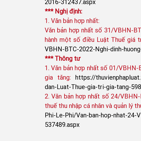
2016-312437.aspx​
*** Nghị định:
1. Văn bản hợp nhất:
Văn bản hợp nhất số 31/VBHN-BTC 
hành một số điều Luật Thuế giá tr
VBHN-BTC-2022-Nghi-dinh-huong-d
*** Thông tư
1. Văn bản hợp nhất số 01/VBHN-BT
gia tăng:
https://thuvienphaplua
dan-Luat-Thue-gia-tri-gia-tang-59
2. Văn bản hợp nhất số 24/VBHN-B
thuế thu nhập cá nhân và quản lý th
Phi-Le-Phi/Van-ban-hop-nhat-24-V
537489.aspx