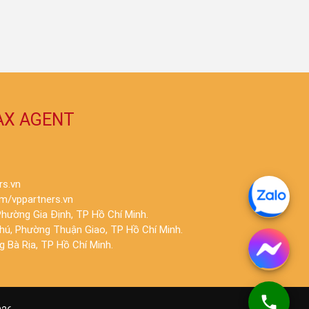
AX AGENT
rs.vn
m/vppartners.vn
hường Gia Định, TP Hồ Chí Minh.
Phú, Phường Thuận Giao, TP Hồ Chí Minh.
 Bà Rịa, TP Hồ Chí Minh.