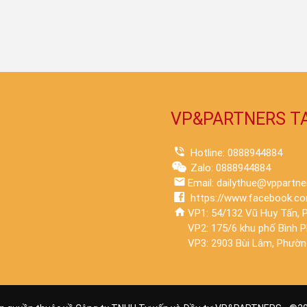
VP&PARTNERS T
Hotline: 0888944884
Zalo: 0888944884
Email: dailythue@vppartne
https://www.facebook.co
VP1: 54/132 Vũ Huy Tấn, P
VP2: 175/6 khu phố Bình 
VP3: 2903 Bùi Lâm, Phường