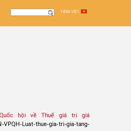
TIẾNG VIỆT
ốc hội về Thuế giá trị giá
-VPQH-Luat-thue-gia-tri-gia-tang-