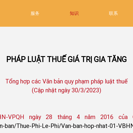
绍
服务
知识
联系
PHÁP LUẬT THUẾ GIÁ TRỊ GIA TĂNG
Tổng hợp các Văn bản quy phạm pháp luật thuế
(Cập nhật ngày 30/3/2023)
HN-VPQH ngày 28 tháng 4 năm 2016 của Qu
van-ban/Thue-Phi-Le-Phi/Van-ban-hop-nhat-01-VBHN