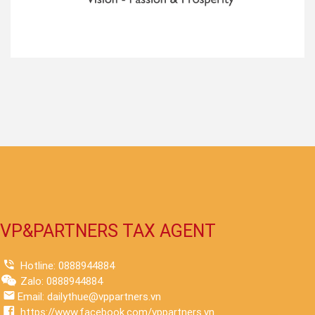
VP&PARTNERS TAX AGENT
Hotline: 0888944884
Zalo: 0888944884
Email: dailythue@vppartners.vn
https://www.facebook.com/vppartners.vn