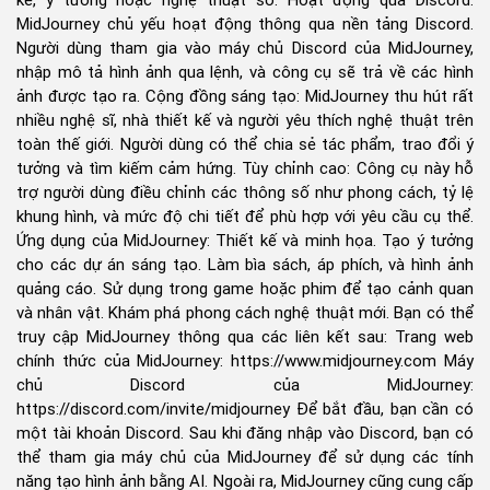
kế, ý tưởng hoặc nghệ thuật số. Hoạt động qua Discord:
MidJourney chủ yếu hoạt động thông qua nền tảng Discord.
Người dùng tham gia vào máy chủ Discord của MidJourney,
nhập mô tả hình ảnh qua lệnh, và công cụ sẽ trả về các hình
ảnh được tạo ra. Cộng đồng sáng tạo: MidJourney thu hút rất
nhiều nghệ sĩ, nhà thiết kế và người yêu thích nghệ thuật trên
toàn thế giới. Người dùng có thể chia sẻ tác phẩm, trao đổi ý
tưởng và tìm kiếm cảm hứng. Tùy chỉnh cao: Công cụ này hỗ
trợ người dùng điều chỉnh các thông số như phong cách, tỷ lệ
khung hình, và mức độ chi tiết để phù hợp với yêu cầu cụ thể.
Ứng dụng của MidJourney: Thiết kế và minh họa. Tạo ý tưởng
cho các dự án sáng tạo. Làm bìa sách, áp phích, và hình ảnh
quảng cáo. Sử dụng trong game hoặc phim để tạo cảnh quan
và nhân vật. Khám phá phong cách nghệ thuật mới. Bạn có thể
truy cập MidJourney thông qua các liên kết sau: Trang web
chính thức của MidJourney: https://www.midjourney.com Máy
chủ Discord của MidJourney:
https://discord.com/invite/midjourney Để bắt đầu, bạn cần có
một tài khoản Discord. Sau khi đăng nhập vào Discord, bạn có
thể tham gia máy chủ của MidJourney để sử dụng các tính
năng tạo hình ảnh bằng AI. Ngoài ra, MidJourney cũng cung cấp