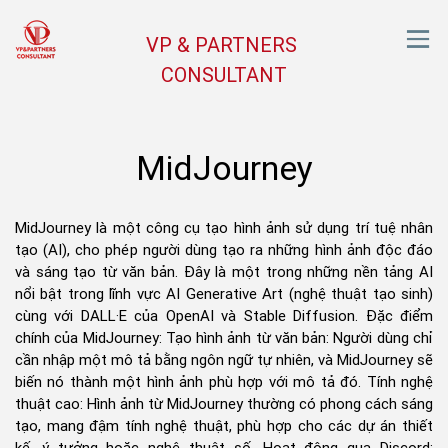
VP & PARTNERS
CONSULTANT
MidJourney
MidJourney là một công cụ tạo hình ảnh sử dụng trí tuệ nhân
tạo (AI), cho phép người dùng tạo ra những hình ảnh độc đáo
và sáng tạo từ văn bản. Đây là một trong những nền tảng AI
nổi bật trong lĩnh vực AI Generative Art (nghệ thuật tạo sinh)
cùng với DALL·E của OpenAI và Stable Diffusion. Đặc điểm
chính của MidJourney: Tạo hình ảnh từ văn bản: Người dùng chỉ
cần nhập một mô tả bằng ngôn ngữ tự nhiên, và MidJourney sẽ
biến nó thành một hình ảnh phù hợp với mô tả đó. Tính nghệ
thuật cao: Hình ảnh từ MidJourney thường có phong cách sáng
tạo, mang đậm tính nghệ thuật, phù hợp cho các dự án thiết