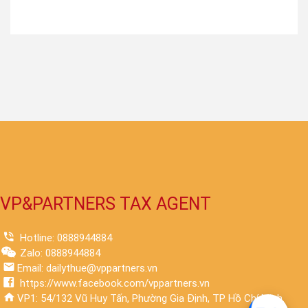
VP&PARTNERS TAX AGENT
Hotline: 0888944884
Zalo: 0888944884
Email: dailythue@vppartners.vn
https://www.facebook.com/vppartners.vn
VP1: 54/132 Vũ Huy Tấn, Phường Gia Định, TP Hồ Chí Minh.