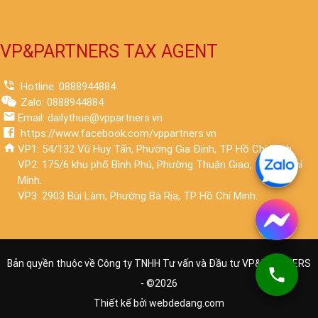
VP&PARTNERS TAX AGENT
Hotline: 0888944884
Zalo: 0888944884
Email: dailythue@vppartners.vn
https://www.facebook.com/vppartners.vn
VP1: 54/132 Vũ Huy Tấn, Phường Gia Định, TP Hồ Chí Minh.
VP2: 175/6 khu phố Bình Phú, Phường Thuận Giao, TP Hồ Chí
Minh.
VP3: 2903 Bùi Lâm, Phường Bà Rịa, TP Hồ Chí Minh.
Bản quyền thuộc về Công ty TNHH Tư vấn và Đầu tư VP&PARTNERS
- ©
2026
Thiết kế bởi
webdedang.com