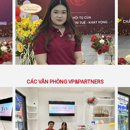
CÁC VĂN PHÒNG VP&PARTNERS