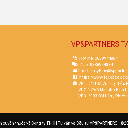
VP&PARTNERS T
Hotline: 0888944884
Zalo: 0888944884
Email: dailythue@vppartne
https://www.facebook.co
VP1: 54/132 Vũ Huy Tấn, P
VP2: 175/6 khu phố Bình 
VP3: 2903 Bùi Lâm, Phường
n quyền thuộc về Công ty TNHH Tư vấn và Đầu tư VP&PARTNERS - ©
2