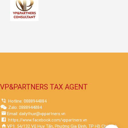
VP&PARTNERS TAX AGENT
Hotline: 0888944884
Zalo: 0888944884
Email: dailythue@vppartners.vn
https://www.facebook.com/vppartners.vn
VP1: 54/132 Vũ Huy Tấn, Phường Gia Định, TP Hồ Chí Minh.