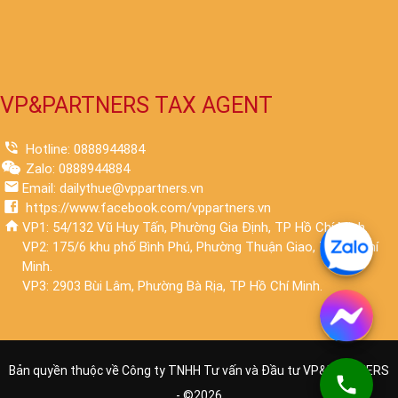
VP&PARTNERS TAX AGENT
Hotline: 0888944884
Zalo: 0888944884
Email: dailythue@vppartners.vn
https://www.facebook.com/vppartners.vn
VP1: 54/132 Vũ Huy Tấn, Phường Gia Định, TP Hồ Chí Minh.
VP2: 175/6 khu phố Bình Phú, Phường Thuận Giao, TP Hồ Chí
Minh.
VP3: 2903 Bùi Lâm, Phường Bà Rịa, TP Hồ Chí Minh.
Bản quyền thuộc về Công ty TNHH Tư vấn và Đầu tư VP&PARTNERS
- ©
2026