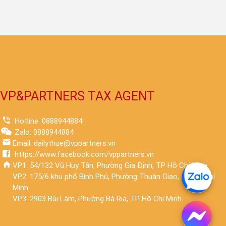
VP&PARTNERS TAX AGENT
Hotline: 0888944884
Zalo: 0888944884
Email: dailythue@vppartners.vn
https://www.facebook.com/vppartners.vn
VP1: 54/132 Vũ Huy Tấn, Phường Gia Định, TP Hồ Chí Minh.
VP2: 175/6 khu phố Bình Phú, Phường Thuận Giao, TP Hồ Chí
Minh.
VP3: 2903 Bùi Lâm, Phường Bà Rịa, TP Hồ Chí Minh.