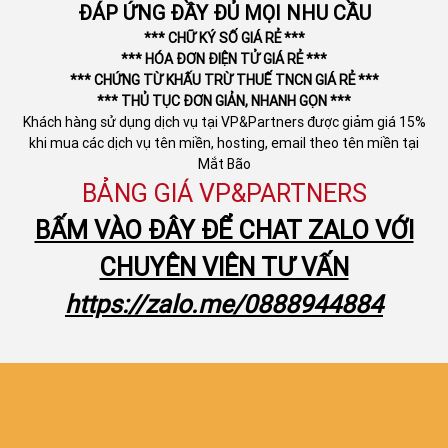
ĐÁP ỨNG ĐẦY ĐỦ MỌI NHU CẦU
*** CHỮ KÝ SỐ GIÁ RẺ ***
*** HÓA ĐƠN ĐIỆN TỬ GIÁ RẺ ***
*** CHỨNG TỪ KHẤU TRỪ THUẾ TNCN GIÁ RẺ ***
*** THỦ TỤC ĐƠN GIẢN, NHANH GỌN ***
Khách hàng sử dụng dịch vụ tại VP&Partners được giảm giá 15%
khi mua các dịch vụ tên miền, hosting, email theo tên miền tại
Mắt Bão
BẢNG GIÁ VP&PARTNERS
BẤM VÀO ĐÂY ĐỂ CHAT ZALO VỚI
CHUYÊN VIÊN TƯ VẤN
https://zalo.me/0888944884