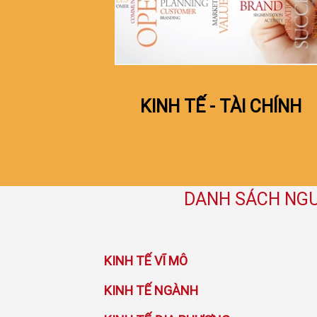
KINH TẾ - TÀI CHÍNH
DANH SÁCH NGU
KINH TẾ VĨ MÔ
KINH TẾ NGÀNH