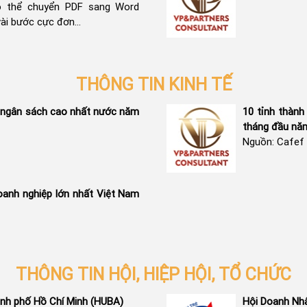
ó thể chuyển PDF sang Word
vài bước cực đơn...
THÔNG TIN KINH TẾ
u ngân sách cao nhất nước năm
10 tỉnh thàn
tháng đầu nă
Nguồn: Cafef
anh nghiệp lớn nhất Việt Nam
THÔNG TIN HỘI, HIỆP HỘI, TỔ CHỨC
ành phố Hồ Chí Minh (HUBA)
Hội Doanh Nh