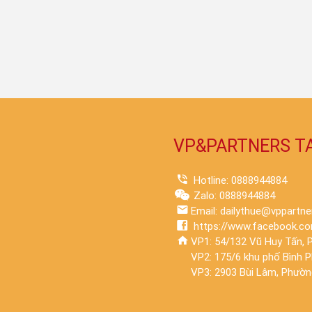
VP&PARTNERS T
Hotline: 0888944884
Zalo: 0888944884
Email: dailythue@vppartne
https://www.facebook.co
VP1: 54/132 Vũ Huy Tấn, P
VP2: 175/6 khu phố Bình 
VP3: 2903 Bùi Lâm, Phường