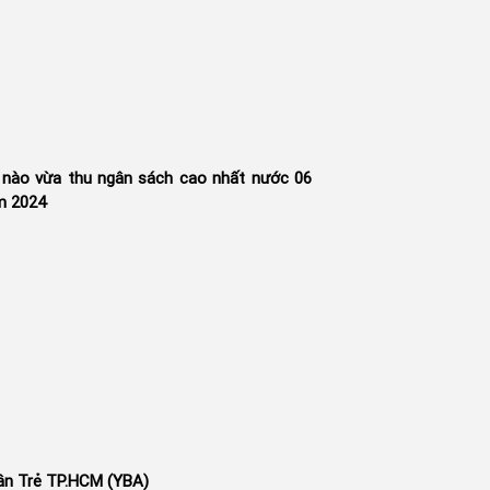
h nào vừa thu ngân sách cao nhất nước 06
m 2024
ân Trẻ TP.HCM (YBA)