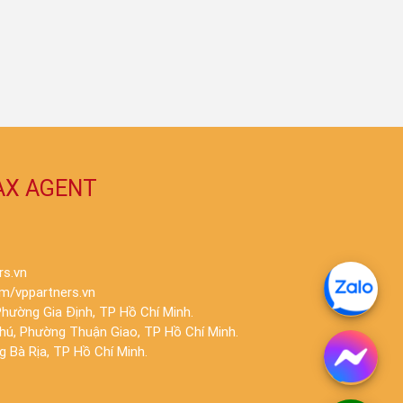
AX AGENT
rs.vn
m/vppartners.vn
hường Gia Định, TP Hồ Chí Minh.
Phú, Phường Thuận Giao, TP Hồ Chí Minh.
 Bà Rịa, TP Hồ Chí Minh.