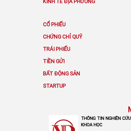
KINH TẾ ĐỊA PHƯƠNG
CỔ PHIẾU
CHỨNG CHỈ QUỸ
TRÁI PHIẾU
TIỀN GỬI
BẤT ĐỘNG SẢN
STARTUP
THÔNG TIN NGHIÊN CỨU
KHOA HỌC