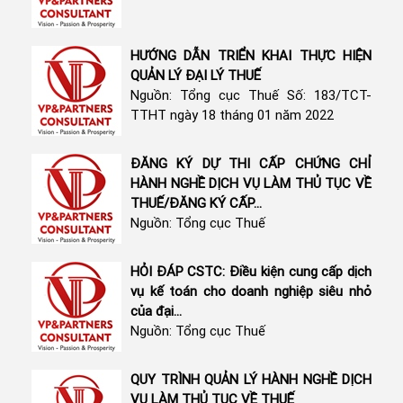
HƯỚNG DẪN TRIỂN KHAI THỰC HIỆN
QUẢN LÝ ĐẠI LÝ THUẾ
Nguồn: Tổng cục Thuế Số: 183/TCT-
TTHT ngày 18 tháng 01 năm 2022
ĐĂNG KÝ DỰ THI CẤP CHỨNG CHỈ
HÀNH NGHỀ DỊCH VỤ LÀM THỦ TỤC VỀ
THUẾ/ĐĂNG KÝ CẤP...
Nguồn: Tổng cục Thuế
HỎI ĐÁP CSTC: Điều kiện cung cấp dịch
vụ kế toán cho doanh nghiệp siêu nhỏ
của đại...
Nguồn: Tổng cục Thuế
QUY TRÌNH QUẢN LÝ HÀNH NGHỀ DỊCH
VỤ LÀM THỦ TỤC VỀ THUẾ