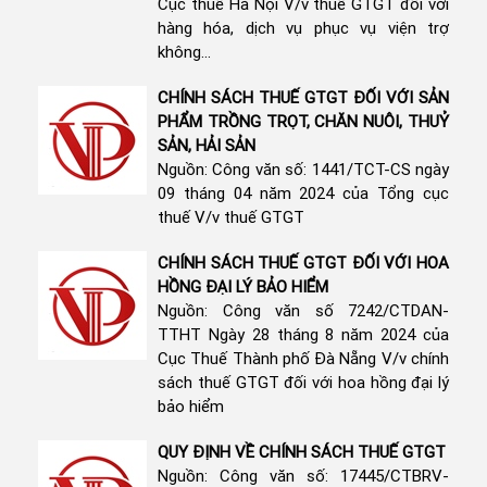
Cục thuế Hà Nội V/v thuế GTGT đối với
hàng hóa, dịch vụ phục vụ viện trợ
không...
CHÍNH SÁCH THUẾ GTGT ĐỐI VỚI SẢN
PHẨM TRỒNG TRỌT, CHĂN NUÔI, THUỶ
SẢN, HẢI SẢN
Nguồn: Công văn số: 1441/TCT-CS ngày
09 tháng 04 năm 2024 của Tổng cục
thuế V/v thuế GTGT
CHÍNH SÁCH THUẾ GTGT ĐỐI VỚI HOA
HỒNG ĐẠI LÝ BẢO HIỂM
Nguồn: Công văn số 7242/CTDAN-
TTHT Ngày 28 tháng 8 năm 2024 của
Cục Thuế Thành phố Đà Nẵng V/v chính
sách thuế GTGT đối với hoa hồng đại lý
bảo hiểm
QUY ĐỊNH VỀ CHÍNH SÁCH THUẾ GTGT
Nguồn: Công văn số: 17445/CTBRV-