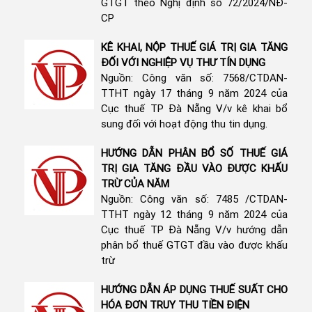
GTGT theo Nghị định số 72/2024/NĐ-
CP
KÊ KHAI, NỘP THUẾ GIÁ TRỊ GIA TĂNG
ĐỐI VỚI NGHIỆP VỤ THƯ TÍN DỤNG
Nguồn: Công văn số: 7568/CTDAN-
TTHT ngày 17 tháng 9 năm 2024 của
Cục thuế TP Đà Nẵng V/v kê khai bổ
sung đối với hoạt động thu tin dụng.
HƯỚNG DẪN PHÂN BỔ SỐ THUẾ GIÁ
TRỊ GIA TĂNG ĐẦU VÀO ĐƯỢC KHẤU
TRỪ CỦA NĂM
Nguồn: Công văn số: 7485 /CTDAN-
TTHT ngày 12 tháng 9 năm 2024 của
Cục thuế TP Đà Nẵng V/v hướng dẫn
phân bổ thuế GTGT đầu vào được khấu
trừ
HƯỚNG DẪN ÁP DỤNG THUẾ SUẤT CHO
HÓA ĐƠN TRUY THU TIỀN ĐIỆN