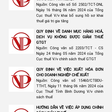
Nguồn: Công văn số Số: 2502/TCT-DNL
Ngày 16 tháng 06 năm 2024 của Tổng
Cục thuế V/v khai bổ sung hồ sơ khai
thuế giá trị gia tăng
QUY ĐỊNH VỀ DANH MỤC HÀNG HOÁ,
DỊCH VỤ KHÔNG ĐƯỢC GIẢM THUẾ
GTGT
Nguồn: Công văn số 2203/TCT - CS
Ngày 24 tháng 05 năm 2024 của Tổng
Cục thuế V/v chính sách thuế GTGT
QUY ĐỊNH VỀ VIỆC XUẤT HÓA ĐƠN
CHO DOANH NGHIỆP CHẾ XUẤT
Nguồn: Công văn số 15460/CTBDU-
TTHT, Ngày 11 tháng 06 năm 2024 của
Cục Thuế Tỉnh Bình Dương V/v chính
sách thuế
HƯỚNG DẪN VỀ VIỆC ÁP DỤNG CHÍNH