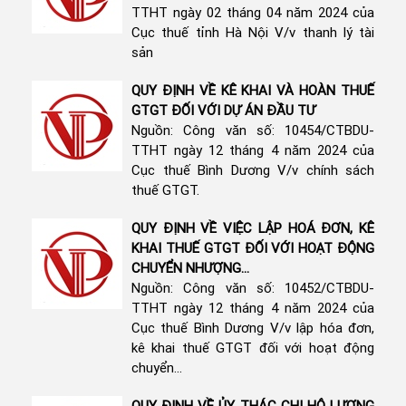
TTHT ngày 02 tháng 04 năm 2024 của
Cục thuế tỉnh Hà Nội V/v thanh lý tài
sản
QUY ĐỊNH VỀ KÊ KHAI VÀ HOÀN THUẾ
GTGT ĐỐI VỚI DỰ ÁN ĐẦU TƯ
Nguồn: Công văn số: 10454/CTBDU-
TTHT ngày 12 tháng 4 năm 2024 của
Cục thuế Bình Dương V/v chính sách
thuế GTGT.
QUY ĐỊNH VỀ VIỆC LẬP HOÁ ĐƠN, KÊ
KHAI THUẾ GTGT ĐỐI VỚI HOẠT ĐỘNG
CHUYỂN NHƯỢNG...
Nguồn: Công văn số: 10452/CTBDU-
TTHT ngày 12 tháng 4 năm 2024 của
Cục thuế Bình Dương V/v lập hóa đơn,
kê khai thuế GTGT đối với hoạt động
chuyển...
QUY ĐỊNH VỀ ỦY THÁC CHI HỘ LƯƠNG