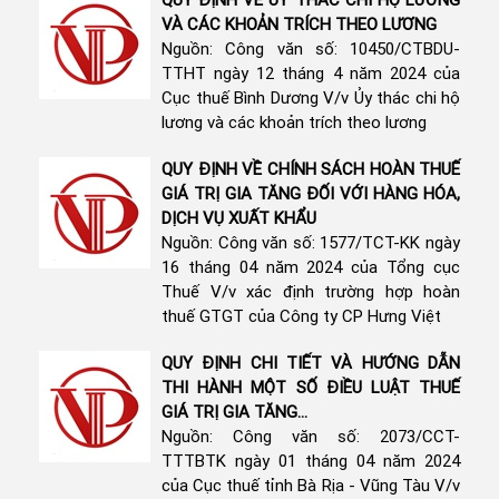
VÀ CÁC KHOẢN TRÍCH THEO LƯƠNG
Nguồn: Công văn số: 10450/CTBDU-
TTHT ngày 12 tháng 4 năm 2024 của
Cục thuế Bình Dương V/v Ủy thác chi hộ
lương và các khoản trích theo lương
QUY ĐỊNH VỀ CHÍNH SÁCH HOÀN THUẾ
GIÁ TRỊ GIA TĂNG ĐỐI VỚI HÀNG HÓA,
DỊCH VỤ XUẤT KHẨU
Nguồn: Công văn số: 1577/TCT-KK ngày
16 tháng 04 năm 2024 của Tổng cục
Thuế V/v xác định trường hợp hoàn
thuế GTGT của Công ty CP Hưng Việt
QUY ĐỊNH CHI TIẾT VÀ HƯỚNG DẪN
THI HÀNH MỘT SỐ ĐIỀU LUẬT THUẾ
GIÁ TRỊ GIA TĂNG...
Nguồn: Công văn số: 2073/CCT-
TTTBTK ngày 01 tháng 04 năm 2024
của Cục thuế tỉnh Bà Rịa - Vũng Tàu V/v