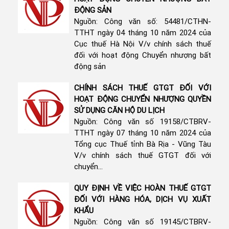
ĐỘNG SẢN
Nguồn: Công văn số: 54481/CTHN-
TTHT ngày 04 tháng 10 năm 2024 của
Cục thuế Hà Nội V/v chính sách thuế
đối với hoạt động Chuyển nhượng bất
động sản
CHÍNH SÁCH THUẾ GTGT ĐỐI VỚI
HOẠT ĐỘNG CHUYỂN NHƯỢNG QUYỀN
SỬ DỤNG CĂN HỘ DU LỊCH
Nguồn: Công văn số 19158/CTBRV-
TTHT ngày 07 tháng 10 năm 2024 của
Tổng cục Thuế tỉnh Bà Rịa - Vũng Tàu
V/v chính sách thuế GTGT đối với
chuyển...
QUY ĐỊNH VỀ VIỆC HOÀN THUẾ GTGT
ĐỐI VỚI HÀNG HÓA, DỊCH VỤ XUẤT
KHẨU
Nguồn: Công văn số 19145/CTBRV-