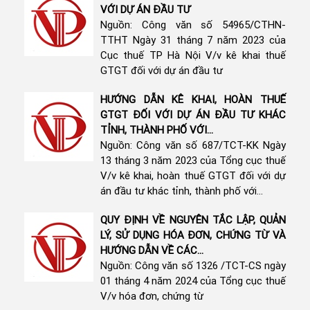
VỚI DỰ ÁN ĐẦU TƯ
Nguồn: Công văn số 54965/CTHN-
TTHT Ngày 31 tháng 7 năm 2023 của
Cục thuế TP Hà Nội V/v kê khai thuế
GTGT đối với dự án đầu tư
HƯỚNG DẪN KÊ KHAI, HOÀN THUẾ
GTGT ĐỐI VỚI DỰ ÁN ĐẦU TƯ KHÁC
TỈNH, THÀNH PHỐ VỚI...
Nguồn: Công văn số 687/TCT-KK Ngày
13 tháng 3 năm 2023 của Tổng cục thuế
V/v kê khai, hoàn thuế GTGT đối với dự
án đầu tư khác tỉnh, thành phố với...
QUY ĐỊNH VỀ NGUYÊN TẮC LẬP, QUẢN
LÝ, SỬ DỤNG HÓA ĐƠN, CHỨNG TỪ VÀ
HƯỚNG DẪN VỀ CÁC...
Nguồn: Công văn số 1326 /TCT-CS ngày
01 tháng 4 năm 2024 của Tổng cục thuế
V/v hóa đơn, chứng từ