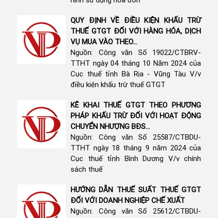
QUY ĐỊNH VỀ ĐIỀU KIỆN KHẤU TRỪ
THUẾ GTGT ĐỐI VỚI HÀNG HÓA, DỊCH
VỤ MUA VÀO THEO...
Nguồn: Công văn Số 19022/CTBRV-
TTHT ngày 04 tháng 10 Năm 2024 của
Cục thuế tỉnh Bà Rịa - Vũng Tàu V/v
điều kiện khấu trừ thuế GTGT
KÊ KHAI THUẾ GTGT THEO PHƯƠNG
PHÁP KHẤU TRỪ ĐỐI VỚI HOẠT ĐỘNG
CHUYỂN NHƯỢNG BĐS...
Nguồn: Công văn Số 25587/CTBDU-
TTHT ngày 18 tháng 9 năm 2024 của
Cục thuế tỉnh Bình Dương V/v chính
sách thuế
HƯỚNG DẪN THUẾ SUẤT THUẾ GTGT
ĐỐI VỚI DOANH NGHIỆP CHẾ XUẤT
Nguồn: Công văn Số 25612/CTBDU-