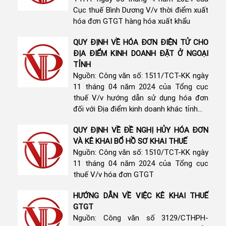
Cục thuế Bình Dương V/v thời điểm xuất
hóa đơn GTGT hàng hóa xuất khẩu
QUY ĐỊNH VỀ HÓA ĐƠN ĐIỆN TỬ CHO
ĐỊA ĐIỂM KINH DOANH ĐẶT Ở NGOẠI
TỈNH
Nguồn: Công văn số: 1511/TCT-KK ngày
11 tháng 04 năm 2024 của Tổng cục
thuế V/v hướng dẫn sử dụng hóa đơn
đối với Địa điểm kinh doanh khác tỉnh...
QUY ĐỊNH VỀ ĐỀ NGHỊ HỦY HÓA ĐƠN
VÀ KÊ KHAI BỔ HỒ SƠ KHAI THUẾ
Nguồn: Công văn số: 1510/TCT-KK ngày
11 tháng 04 năm 2024 của Tổng cục
thuế V/v hóa đơn GTGT
HƯỚNG DẪN VỀ VIỆC KÊ KHAI THUẾ
GTGT
Nguồn: Công văn số 3129/CTHPH-