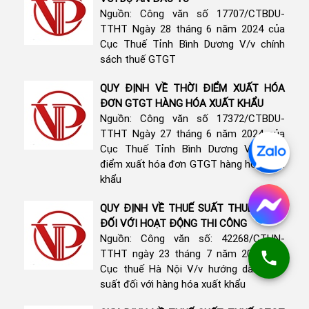
Nguồn: Công văn số 17707/CTBDU-
TTHT Ngày 28 tháng 6 năm 2024 của
Cục Thuế Tỉnh Bình Dương V/v chính
sách thuế GTGT
QUY ĐỊNH VỀ THỜI ĐIỂM XUẤT HÓA
ĐƠN GTGT HÀNG HÓA XUẤT KHẨU
Nguồn: Công văn số 17372/CTBDU-
TTHT Ngày 27 tháng 6 năm 2024 của
Cục Thuế Tỉnh Bình Dương V/v thời
điểm xuất hóa đơn GTGT hàng hóa xuất
khẩu
QUY ĐỊNH VỀ THUẾ SUẤT THUẾ GTGT
ĐỐI VỚI HOẠT ĐỘNG THI CÔNG
Nguồn: Công văn số: 42268/CTHN-
TTHT ngày 23 tháng 7 năm 2024 của
Cục thuế Hà Nội V/v hướng dẫn thuế
suất đối với hàng hóa xuất khẩu