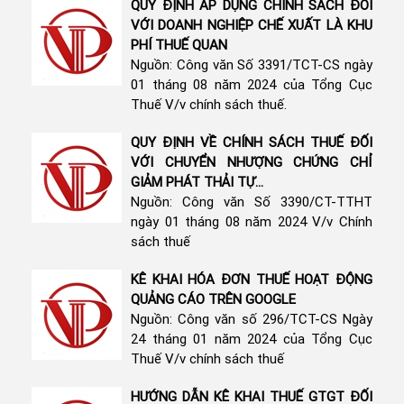
QUY ĐỊNH ÁP DỤNG CHÍNH SÁCH ĐỐI
VỚI DOANH NGHIỆP CHẾ XUẤT LÀ KHU
PHÍ THUẾ QUAN
Nguồn: Công văn Số 3391/TCT-CS ngày
01 tháng 08 năm 2024 của Tổng Cục
Thuế V/v chính sách thuế.
QUY ĐỊNH VỀ CHÍNH SÁCH THUẾ ĐỐI
VỚI CHUYỂN NHƯỢNG CHỨNG CHỈ
GIẢM PHÁT THẢI TỰ...
Nguồn: Công văn Số 3390/CT-TTHT
ngày 01 tháng 08 năm 2024 V/v Chính
sách thuế
KÊ KHAI HÓA ĐƠN THUẾ HOẠT ĐỘNG
QUẢNG CÁO TRÊN GOOGLE
Nguồn: Công văn số 296/TCT-CS Ngày
24 tháng 01 năm 2024 của Tổng Cục
Thuế V/v chính sách thuế
HƯỚNG DẪN KÊ KHAI THUẾ GTGT ĐỐI