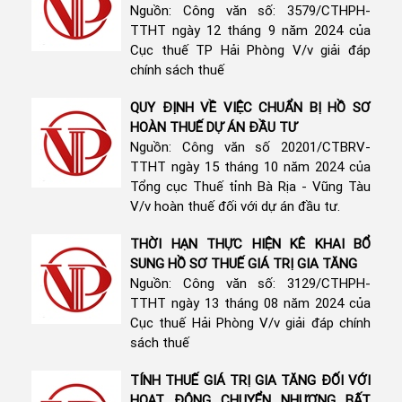
Nguồn: Công văn số: 3579/CTHPH-
TTHT ngày 12 tháng 9 năm 2024 của
Cục thuế TP Hải Phòng V/v giải đáp
chính sách thuế
QUY ĐỊNH VỀ VIỆC CHUẨN BỊ HỒ SƠ
HOÀN THUẾ DỰ ÁN ĐẦU TƯ
Nguồn: Công văn số 20201/CTBRV-
TTHT ngày 15 tháng 10 năm 2024 của
Tổng cục Thuế tỉnh Bà Rịa - Vũng Tàu
V/v hoàn thuế đối với dự án đầu tư.
THỜI HẠN THỰC HIỆN KÊ KHAI BỔ
SUNG HỒ SƠ THUẾ GIÁ TRỊ GIA TĂNG
Nguồn: Công văn số: 3129/CTHPH-
TTHT ngày 13 tháng 08 năm 2024 của
Cục thuế Hải Phòng V/v giải đáp chính
sách thuế
TÍNH THUẾ GIÁ TRỊ GIA TĂNG ĐỐI VỚI
HOẠT ĐỘNG CHUYỂN NHƯỢNG BẤT