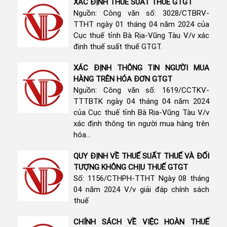
XÁC ĐỊNH THUẾ SUẤT THUẾ GTGT
Nguồn: Công văn số: 3028/CTBRV-
TTHT ngày 01 tháng 04 năm 2024 của
Cục thuế tỉnh Bà Rịa-Vũng Tàu V/v xác
định thuế suất thuế GTGT.
XÁC ĐỊNH THÔNG TIN NGƯỜI MUA
HÀNG TRÊN HÓA ĐƠN GTGT
Nguồn: Công văn số: 1619/CCTKV-
TTTBTK ngày 04 tháng 04 năm 2024
của Cục thuế tỉnh Bà Rịa-Vũng Tàu V/v
xác định thông tin người mua hàng trên
hóa...
QUY ĐỊNH VỀ THUẾ SUẤT THUẾ VÀ ĐỐI
TƯỢNG KHÔNG CHỊU THUẾ GTGT
Số: 1156/CTHPH-TTHT Ngày 08 tháng
04 năm 2024 V/v giải đáp chính sách
thuế
CHÍNH SÁCH VỀ VIỆC HOÀN THUẾ