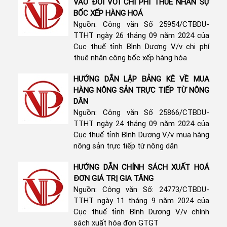
VÀO ĐỐI VỚI CHI PHÍ THUÊ NHÂN SỰ
BỐC XẾP HÀNG HOÁ
Nguồn: Công văn Số 25954/CTBDU-
TTHT ngày 26 tháng 09 năm 2024 của
Cục thuế tỉnh Bình Dương V/v chi phí
thuê nhân công bốc xếp hàng hóa
HƯỚNG DẪN LẬP BẢNG KÊ VỀ MUA
HÀNG NÔNG SẢN TRỰC TIẾP TỪ NÔNG
DÂN
Nguồn: Công văn Số 25866/CTBDU-
TTHT ngày 24 tháng 09 năm 2024 của
Cục thuế tỉnh Bình Dương V/v mua hàng
nông sản trực tiếp từ nông dân
HƯỚNG DẪN CHÍNH SÁCH XUẤT HOÁ
ĐƠN GIÁ TRỊ GIA TĂNG
Nguồn: Công văn Số: 24773/CTBDU-
TTHT ngày 11 tháng 9 năm 2024 của
Cục thuế tỉnh Bình Dương V/v chính
sách xuất hóa đơn GTGT