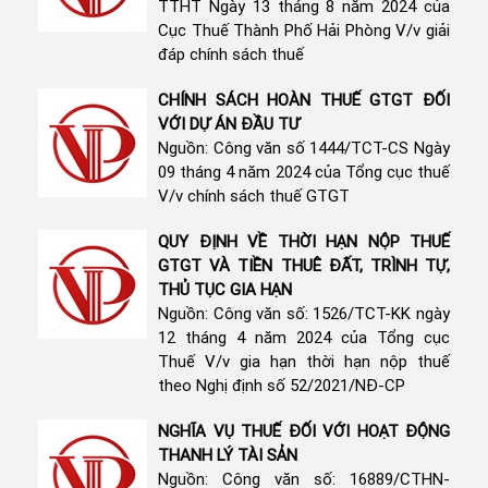
TTHT Ngày 13 tháng 8 năm 2024 của
Cục Thuế Thành Phố Hải Phòng V/v giải
đáp chính sách thuế
CHÍNH SÁCH HOÀN THUẾ GTGT ĐỐI
VỚI DỰ ÁN ĐẦU TƯ
Nguồn: Công văn số 1444/TCT-CS Ngày
09 tháng 4 năm 2024 của Tổng cục thuế
V/v chính sách thuế GTGT
QUY ĐỊNH VỀ THỜI HẠN NỘP THUẾ
GTGT VÀ TIỀN THUÊ ĐẤT, TRÌNH TỰ,
THỦ TỤC GIA HẠN
Nguồn: Công văn số: 1526/TCT-KK ngày
12 tháng 4 năm 2024 của Tổng cục
Thuế V/v gia hạn thời hạn nộp thuế
theo Nghị định số 52/2021/NĐ-CP
NGHĨA VỤ THUẾ ĐỐI VỚI HOẠT ĐỘNG
THANH LÝ TÀI SẢN
Nguồn: Công văn số: 16889/CTHN-