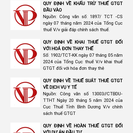
QUY ĐỊNH VỀ KHẤU TRỪ THUẾ GTGT
ĐẦU VÀO
Nguồn: Công văn số: 1897/ TCT -CS
ngày 07 tháng năm 2024 của Tổng Cục
thuế V/v giải đáp chính sách thuế.
QUY ĐỊNH VỀ KHAI THUẾ GTGT ĐỐI
VỚI HOÁ ĐƠN THAY THẾ
Số: 1902/TCT-KK ngày 07 tháng 05 năm
2024 của Tổng Cục thuế V/v khai thuế
GTGT đối với hóa đơn thay thê
QUY ĐỊNH VỀ THUẾ SUÁT THUÊ GTGT
VỀ DỊCH VỤ Y TẾ
Nguồn: Công văn số 13003//CTBDU-
TTHT Ngày 20 tháng 5 năm 2024 của
Cục Thuế Tỉnh Bình Dương V/v chính
sách thuế GTGT
QUY ĐỊNH VỀ HOÀN THUẾ GTGT ĐỐI
VỚI DỰ ÁN ĐẦU TƯ