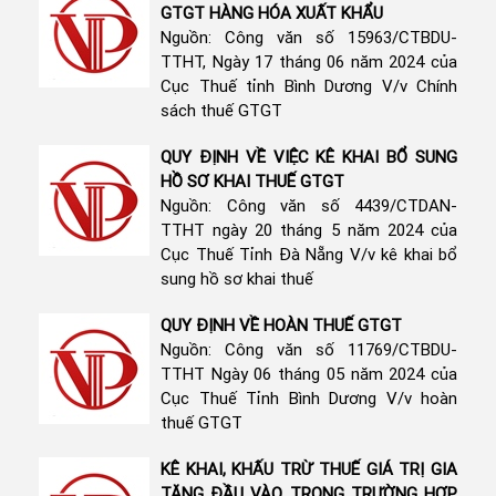
GTGT HÀNG HÓA XUẤT KHẨU
Nguồn: Công văn số 15963/CTBDU-
TTHT, Ngày 17 tháng 06 năm 2024 của
Cục Thuế tỉnh Bình Dương V/v Chính
sách thuế GTGT
QUY ĐỊNH VỀ VIỆC KÊ KHAI BỔ SUNG
HỒ SƠ KHAI THUẾ GTGT
Nguồn: Công văn số 4439/CTDAN-
TTHT ngày 20 tháng 5 năm 2024 của
Cục Thuế Tỉnh Đà Nẵng V/v kê khai bổ
sung hồ sơ khai thuế
QUY ĐỊNH VỀ HOÀN THUẾ GTGT
Nguồn: Công văn số 11769/CTBDU-
TTHT Ngày 06 tháng 05 năm 2024 của
Cục Thuế Tỉnh Bình Dương V/v hoàn
thuế GTGT
KÊ KHAI, KHẤU TRỪ THUẾ GIÁ TRỊ GIA
TĂNG ĐẦU VÀO TRONG TRƯỜNG HỢP