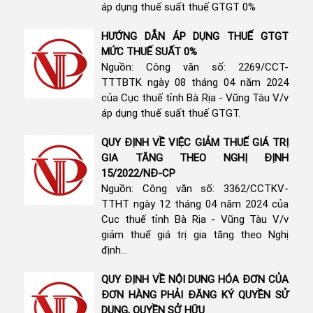
áp dụng thuế suất thuế GTGT 0%
HƯỚNG DẪN ÁP DỤNG THUẾ GTGT
MỨC THUẾ SUẤT 0%
Nguồn: Công văn số: 2269/CCT-
TTTBTK ngày 08 tháng 04 năm 2024
của Cục thuế tỉnh Bà Rịa - Vũng Tàu V/v
áp dụng thuế suất thuế GTGT.
QUY ĐỊNH VỀ VIỆC GIẢM THUẾ GIÁ TRỊ
GIA TĂNG THEO NGHỊ ĐỊNH
15/2022/NĐ-CP
Nguồn: Công văn số: 3362/CCTKV-
TTHT ngày 12 tháng 04 năm 2024 của
Cục thuế tỉnh Bà Rịa - Vũng Tàu V/v
giảm thuế giá trị gia tăng theo Nghị
định...
QUY ĐỊNH VỀ NỘI DUNG HÓA ĐƠN CỦA
ĐƠN HÀNG PHẢI ĐĂNG KÝ QUYỀN SỬ
DỤNG, QUYỀN SỞ HỮU