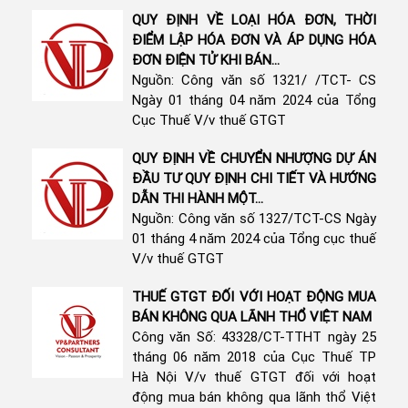
QUY ĐỊNH VỀ LOẠI HÓA ĐƠN, THỜI
ĐIỂM LẬP HÓA ĐƠN VÀ ÁP DỤNG HÓA
ĐƠN ĐIỆN TỬ KHI BÁN...
Nguồn: Công văn số 1321/ /TCT- CS
Ngày 01 tháng 04 năm 2024 của Tổng
Cục Thuế V/v thuế GTGT
QUY ĐỊNH VỀ CHUYỂN NHƯỢNG DỰ ÁN
ĐẦU TƯ QUY ĐỊNH CHI TIẾT VÀ HƯỚNG
DẪN THI HÀNH MỘT...
Nguồn: Công văn số 1327/TCT-CS Ngày
01 tháng 4 năm 2024 của Tổng cục thuế
V/v thuế GTGT
THUẾ GTGT ĐỐI VỚI HOẠT ĐỘNG MUA
BÁN KHÔNG QUA LÃNH THỔ VIỆT NAM
Công văn Số: 43328/CT-TTHT ngày 25
tháng 06 năm 2018 của Cục Thuế TP
Hà Nội V/v thuế GTGT đối với hoạt
động mua bán không qua lãnh thổ Việt