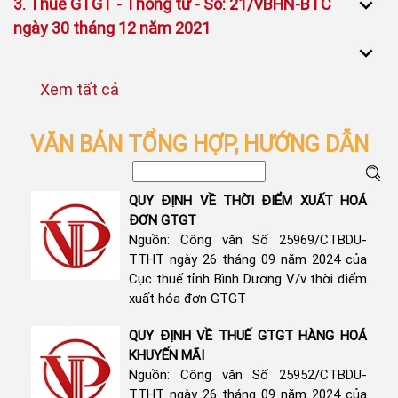
3. Thuế GTGT - Thông tư - Số: 21/VBHN-BTC
ngày 30 tháng 12 năm 2021
VĂN BẢN TỔNG HỢP, HƯỚNG DẪN
QUY ĐỊNH VỀ THỜI ĐIỂM XUẤT HOÁ
ĐƠN GTGT
Nguồn: Công văn Số 25969/CTBDU-
TTHT ngày 26 tháng 09 năm 2024 của
Cục thuế tỉnh Bình Dương V/v thời điểm
xuất hóa đơn GTGT
QUY ĐỊNH VỀ THUẾ GTGT HÀNG HOÁ
KHUYẾN MÃI
Nguồn: Công văn Số 25952/CTBDU-
TTHT ngày 26 tháng 09 năm 2024 của