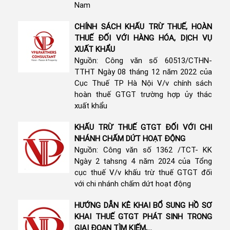
Nam
CHÍNH SÁCH KHẤU TRỪ THUẾ, HOÀN
THUẾ ĐỐI VỚI HÀNG HÓA, DỊCH VỤ
XUẤT KHẨU
Nguồn: Công văn số 60513/CTHN-
TTHT Ngày 08 tháng 12 năm 2022 của
Cục Thuế TP Hà Nội V/v chính sách
hoàn thuế GTGT trường hợp ủy thác
xuất khẩu
KHẤU TRỪ THUẾ GTGT ĐỐI VỚI CHI
NHÁNH CHẤM DỨT HOẠT ĐỘNG
Nguồn: Công văn số 1362 /TCT- KK
Ngày 2 tahsng 4 năm 2024 của Tổng
cục thuế V/v khấu trừ thuế GTGT đối
với chi nhánh chấm dứt hoạt động
HƯỚNG DẪN KÊ KHAI BỔ SUNG HỒ SƠ
KHAI THUẾ GTGT PHÁT SINH TRONG
GIAI ĐOẠN TÌM KIẾM,...