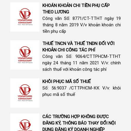
KHOÁN KHOẢN CHI TIỀN PHỤ CẤP
THEO LƯƠNG
Công văn Số: 8771/CT-TTHT ngày 19
tháng 8 năm 2019 V/v khoản khoán chi
tiền phụ cấp
THUẾ TNCN VÀ THUẾ TNDN ĐỐI VỚI
KHOẢN CHI CÔNG TÁC PHÍ
Công văn Số: 9064/CTTPHCM-TTHT
ngày 24 tháng 11 năm 2021 V/v: chính
sách thuế với khoản công tác phí
KHÔI PHỤC MÃ SỐ THUẾ
Số: 56:9037 /СТТРНСМ-КК V/v: khôi
phục mã số thuế
CÁC TRƯỜNG HỢP KHÔNG ĐƯỢC
ĐĂNG KÝ, THÔNG BÁO THAY ĐỔI NỘI
DUNG ĐĂNG KÝ DOANH NGHIỆP