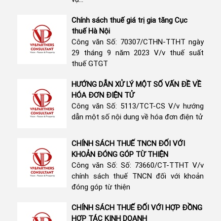
Chính sách thuế giá trị gia tăng Cục
thuế Hà Nội
Công văn Số: 70307/CTHN-TTHT ngày
29 tháng 9 năm 2023 V/v thuế suất
thuế GTGT
HƯỚNG DẪN XỬ LÝ MỘT SỐ VẤN ĐỀ VỀ
HÓA ĐƠN ĐIỆN TỬ
Công văn Số: 5113/TCT-CS V/v hướng
dẫn một số nội dung về hóa đơn điện tử
CHÍNH SÁCH THUẾ TNCN ĐỐI VỚI
KHOẢN ĐÓNG GÓP TỪ THIỆN
Công văn Số: Số: 73660/CT-TTHT V/v
chính sách thuế TNCN đối với khoản
đóng góp từ thiện
CHÍNH SÁCH THUẾ ĐỐI VỚI HỢP ĐỒNG
HỢP TÁC KINH DOANH