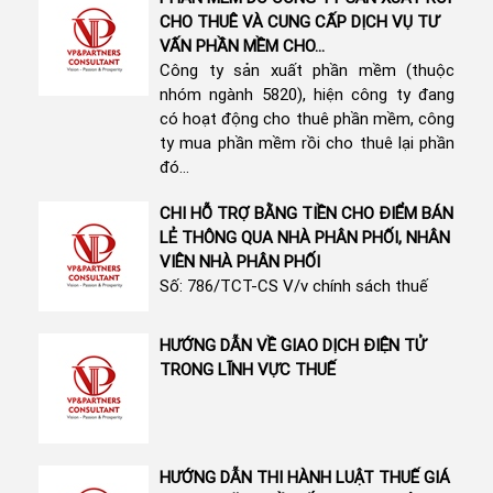
CHO THUÊ VÀ CUNG CẤP DỊCH VỤ TƯ
VẤN PHẦN MỀM CHO...
Công ty sản xuất phần mềm (thuộc
nhóm ngành 5820), hiện công ty đang
có hoạt động cho thuê phần mềm, công
ty mua phần mềm rồi cho thuê lại phần
đó...
CHI HỖ TRỢ BẰNG TIỀN CHO ĐIỂM BÁN
LẺ THÔNG QUA NHÀ PHÂN PHỐI, NHÂN
VIÊN NHÀ PHÂN PHỐI
Số: 786/TCT-CS V/v chính sách thuế
HƯỚNG DẪN VỀ GIAO DỊCH ĐIỆN TỬ
TRONG LĨNH VỰC THUẾ
HƯỚNG DẪN THI HÀNH LUẬT THUẾ GIÁ