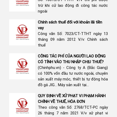
trừ khi cử lao động đi công tác nước
ngoài
Chính sách thuế đối với khoản lãi tiền
vay
Công văn Số: 7023/CT-TTHT ngày 13
tháng 09 năm 2012 V/v: Chính sách
thuế
CÔNG TÁC PHÍ CỦA NGƯỜI LAO ĐỘNG
CÓ TÍNH VÀO THU NHẬP CHỊU THUẾ?
(Chinhphu.vn) - Công ty A (Bắc Giang)
có 100% vốn đầu tư nước ngoài, chuyên
sản xuất máy móc, thiết bị tự động hóa
đồ gá JIG... Máy sản xuất tại...
QUY ĐỊNH VỀ XỬ PHẠT VI PHẠM HÀNH
CHÍNH VỀ THUẾ, HÓA ĐƠN
Theo công văn Số: 2768/TCT-PC ngày
26 tháng 7 năm 2021 V/v xử phạt vi