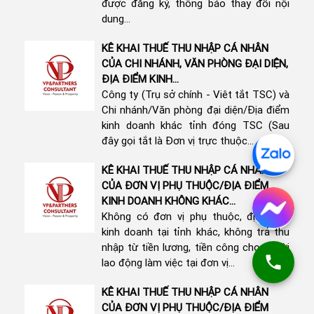
được đăng ký, thông báo thay đổi nội
dung...
KÊ KHAI THUẾ THU NHẬP CÁ NHÂN
CỦA CHI NHÁNH, VĂN PHÒNG ĐẠI DIỆN,
ĐỊA ĐIỂM KINH...
Công ty (Trụ sở chính - Viêt tắt TSC) và
Chi nhánh/Văn phòng đại diện/Địa điểm
kinh doanh khác tỉnh đóng TSC (Sau
đây gọi tắt là Đơn vị trực thuộc...
KÊ KHAI THUẾ THU NHẬP CÁ NHÂN
CỦA ĐƠN VỊ PHỤ THUỘC/ĐỊA ĐIỂM
KINH DOANH KHÔNG KHÁC...
Không có đơn vị phụ thuộc, địa điểm
kinh doanh tại tỉnh khác, không trả thu
nhập từ tiền lương, tiền công cho người
lao động làm việc tại đơn vị...
KÊ KHAI THUẾ THU NHẬP CÁ NHÂN
CỦA ĐƠN VỊ PHỤ THUỘC/ĐỊA ĐIỂM