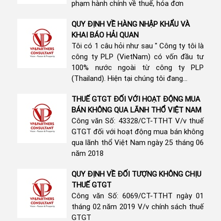
phạm hành chính về thuế, hóa đơn
QUY ĐỊNH VỀ HÀNG NHẬP KHẨU VÀ
KHAI BÁO HẢI QUAN
Tôi có 1 câu hỏi như sau " Công ty tôi là
công ty PLP (VietNam) có vốn đầu tư
100% nước ngoài từ công ty PLP
(Thailand). Hiện tại chúng tôi đang...
THUẾ GTGT ĐỐI VỚI HOẠT ĐỘNG MUA
BÁN KHÔNG QUA LÃNH THỔ VIỆT NAM
Công văn Số: 43328/CT-TTHT V/v thuế
GTGT đối với hoạt động mua bán không
qua lãnh thổ Việt Nam ngày 25 tháng 06
năm 2018
QUY ĐỊNH VỀ ĐỐI TƯỢNG KHÔNG CHỊU
THUẾ GTGT
Công văn Số: 6069/CT-TTHT ngày 01
tháng 02 năm 2019 V/v chính sách thuế
GTGT