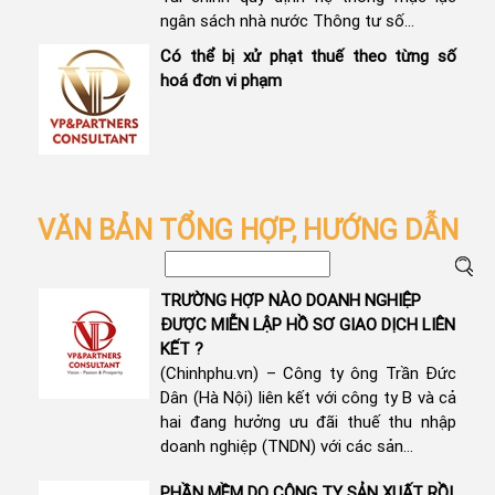
ngân sách nhà nước Thông tư số...
Có thể bị xử phạt thuế theo từng số
hoá đơn vi phạm
VĂN BẢN TỔNG HỢP, HƯỚNG DẪN
TRƯỜNG HỢP NÀO DOANH NGHIỆP
ĐƯỢC MIỄN LẬP HỒ SƠ GIAO DỊCH LIÊN
KẾT ?
(Chinhphu.vn) – Công ty ông Trần Đức
Dân (Hà Nội) liên kết với công ty B và cả
hai đang hưởng ưu đãi thuế thu nhập
doanh nghiệp (TNDN) với các sản...
PHẦN MỀM DO CÔNG TY SẢN XUẤT RỒI