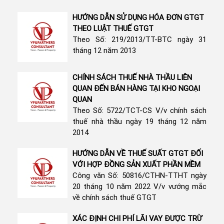
HƯỚNG DẪN SỬ DỤNG HÓA ĐƠN GTGT
THEO LUẬT THUẾ GTGT
Theo Số: 219/2013/TT-BTC ngày 31
tháng 12 năm 2013
CHÍNH SÁCH THUẾ NHÀ THẦU LIÊN
QUAN ĐẾN BÁN HÀNG TẠI KHO NGOẠI
QUAN
Theo Số: 5722/TCT-CS V/v chính sách
thuế nhà thầu ngày 19 tháng 12 năm
2014
HƯỚNG DẪN VỀ THUẾ SUẤT GTGT ĐỐI
VỚI HỢP ĐỒNG SẢN XUẤT PHẦN MỀM
Công văn Số: 50816/CTHN-TTHT ngày
20 tháng 10 năm 2022 V/v vướng mắc
về chính sách thuế GTGT
XÁC ĐỊNH CHI PHÍ LÃI VAY ĐƯỢC TRỪ