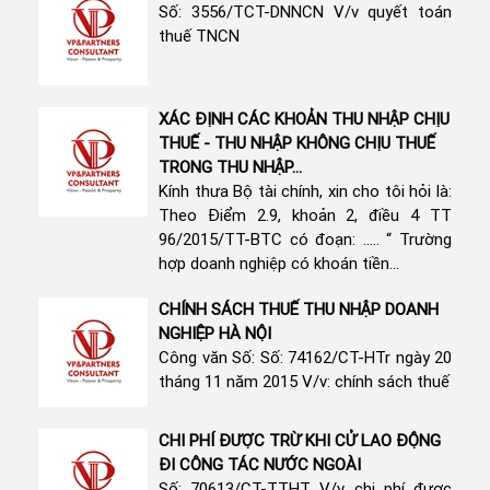
Số: 3556/TCT-DNNCN V/v quyết toán
thuế TNCN
XÁC ĐỊNH CÁC KHOẢN THU NHẬP CHỊU
THUẾ - THU NHẬP KHÔNG CHỊU THUẾ
TRONG THU NHẬP...
Kính thưa Bộ tài chính, xin cho tôi hỏi là:
Theo Điểm 2.9, khoản 2, điều 4 TT
96/2015/TT-BTC có đoạn: ..... “ Trường
hợp doanh nghiệp có khoán tiền...
CHÍNH SÁCH THUẾ THU NHẬP DOANH
NGHIỆP HÀ NỘI
Công văn Số: Số: 74162/CT-HTr ngày 20
tháng 11 năm 2015 V/v: chính sách thuế
CHI PHÍ ĐƯỢC TRỪ KHI CỬ LAO ĐỘNG
ĐI CÔNG TÁC NƯỚC NGOÀI
Số: 70613/CT-TTHT V/v chi phí được