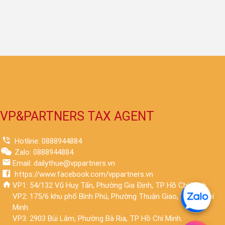
VP&PARTNERS TAX AGENT
Hotline: 0888944884
Zalo: 0888944884
Email: dailythue@vppartners.vn
https://www.facebook.com/vppartners.vn
VP1: 54/132 Vũ Huy Tấn, Phường Gia Định, TP Hồ Chí Minh.
VP2: 175/6 khu phố Bình Phú, Phường Thuận Giao, TP Hồ Chí
Minh.
VP3: 2903 Bùi Lâm, Phường Bà Rịa, TP Hồ Chí Minh.