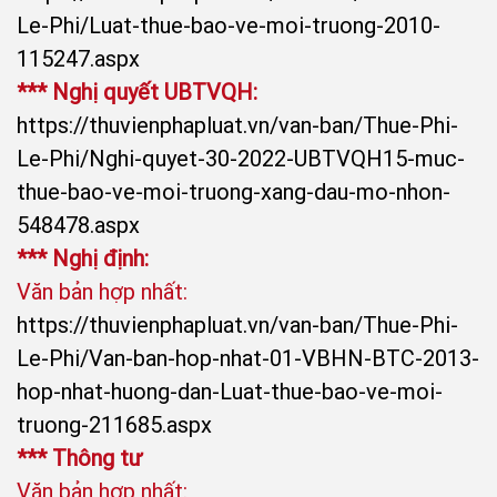
Le-Phi/Luat-thue-bao-ve-moi-truong-2010-
115247.aspx​
*** Nghị quyết UBTVQH:
https://thuvienphapluat.vn/van-ban/Thue-Phi-
Le-Phi/Nghi-quyet-30-2022-UBTVQH15-muc-
thue-bao-ve-moi-truong-xang-dau-mo-nhon-
548478.aspx
*** Nghị định:
Văn bản hợp nhất:
https://thuvienphapluat.vn/van-ban/Thue-Phi-
Le-Phi/Van-ban-hop-nhat-01-VBHN-BTC-2013-
hop-nhat-huong-dan-Luat-thue-bao-ve-moi-
truong-211685.aspx​
*** Thông tư
Văn bản hợp nhất: