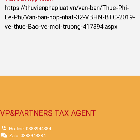
https://thuvienphapluat.vn/van-ban/Thue-Phi-
Le-Phi/Van-ban-hop-nhat-32-VBHN-BTC-2019-
ve-thue-Bao-ve-moi-truong-417394.aspx
VP&PARTNERS TAX AGENT
Hotline: 0888944884
Zalo: 0888944884