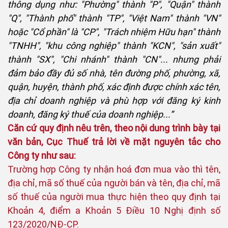
thông dụng như: "Phường" thành "P", "Quận" thành
"Q", "Thành phố" thành "TP", "Việt Nam" thành "VN"
hoặc "Cổ phần" là "CP", "Trách nhiệm Hữu hạn" thành
"TNHH", "khu công nghiệp" thành "KCN", "sản xuất"
thành "SX", "Chi nhánh" thành "CN"... nhưng phải
đảm bảo đầy đủ số nhà, tên đường phố, phường, xã,
quận, huyện, thành phố, xác định được chính xác tên,
địa chỉ doanh nghiệp và phù hợp với đăng ký kinh
doanh, đăng ký thuế của doanh nghiệp...”
Căn cứ quy định nêu trên, theo nội dung trình bày tại
văn bản, Cục Thuế trả lời về mặt nguyên tắc cho
Công ty như sau:
Trường hợp Công ty nhận hoá đơn mua vào thì tên,
địa chỉ, mã số thuế của người bán và tên, địa chỉ, mã
số thuế của người mua thực hiện theo quy định tại
Khoản 4, điểm a Khoản 5 Điều 10 Nghị định số
123/2020/NĐ-CP.