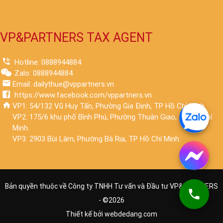
VP&PARTNERS TAX AGENT
Hotline: 0888944884
Zalo: 0888944884
Email: dailythue@vppartners.vn
https://www.facebook.com/vppartners.vn
VP1: 54/132 Vũ Huy Tấn, Phường Gia Định, TP Hồ Chí Minh.
VP2: 175/6 khu phố Bình Phú, Phường Thuận Giao, TP Hồ Chí
Minh.
VP3: 2903 Bùi Lâm, Phường Bà Rịa, TP Hồ Chí Minh.
Bản quyền thuộc về Công ty TNHH Tư vấn và Đầu tư VP&PARTNERS
- ©
2026
Thiết kế bởi
webdedang.com