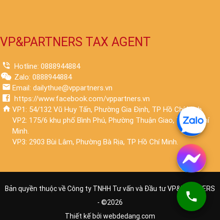
VP&PARTNERS TAX AGENT
Hotline: 0888944884
Zalo: 0888944884
Email: dailythue@vppartners.vn
https://www.facebook.com/vppartners.vn
VP1: 54/132 Vũ Huy Tấn, Phường Gia Định, TP Hồ Chí Minh.
VP2: 175/6 khu phố Bình Phú, Phường Thuận Giao, TP Hồ Chí
Minh.
VP3: 2903 Bùi Lâm, Phường Bà Rịa, TP Hồ Chí Minh.
Bản quyền thuộc về Công ty TNHH Tư vấn và Đầu tư VP&PARTNERS
- ©
2026
Thiết kế bởi
webdedang.com