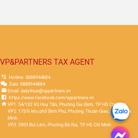
VP&PARTNERS TAX AGENT
Hotline: 0888944884
Zalo: 0888944884
Email: dailythue@vppartners.vn
https://www.facebook.com/vppartners.vn
VP1: 54/132 Vũ Huy Tấn, Phường Gia Định, TP Hồ Chí Minh.
VP2: 175/6 khu phố Bình Phú, Phường Thuận Giao, TP Hồ Chí
Minh.
VP3: 2903 Bùi Lâm, Phường Bà Rịa, TP Hồ Chí Minh.