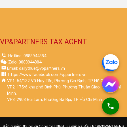
VP&PARTNERS TAX AGENT
Hotline: 0888944884
Zalo: 0888944884
Email: dailythue@vppartners.vn
https://www.facebook.com/vppartners.vn
VP1: 54/132 Vũ Huy Tấn, Phường Gia Định, TP Hồ Chí Minh.
VP2: 175/6 khu phố Bình Phú, Phường Thuận Giao, TP Hồ Chí
Minh.
VP3: 2903 Bùi Lâm, Phường Bà Rịa, TP Hồ Chí Minh.
Bản quyền thuộc về Công ty TNHH Tư vấn và Đầu tư VP&PARTNERS