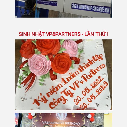
SINH NHẬT VP&PARTNERS - LẦN THỨ I