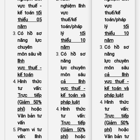
vực thuế -
nghiệm lĩnh
vực
kế toán
tối
vực
thuế/kế
thiểu 05
thuế/kế
toán/pháp
năm
toán/pháp
lý
tối
Có hồ sơ
lý
tối
thiểu 10
năng lực
thiểu 10
năm
chuyên
năm
Có hồ sơ
môn sâu về
Có hồ sơ
năng
lĩnh
năng
lực chuyên
vực thuế -
lực chuyên
môn sâu
kế toán
môn sâu
cả lĩnh
Hình thức
cả lĩnh
vực thuế -
tư vấn:
vực thuế -
kế toán và
Trực tiếp
kế toán và
pháp luật
(Giảm 50%
pháp luật
Hình thức
phí)
hoặc
Hình thức
tư vấn:
Văn bản tư
tư vấn:
Trực tiếp
vấn
Trực tiếp
(Giảm 50%
Phạm vi tư
(Giảm 50%
phí)
hoặc
vấn: lĩnh
phí)
hoặc
Văn bản tư