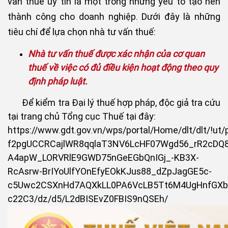
vấn thuế uy tín là một trong những yếu tố tạo nên
thành công cho doanh nghiệp. Dưới đây là những
tiêu chí để lựa chọn nhà tư vấn thuế:
Nhà tư vấn thuế được xác nhận của cơ quan
thuế về việc có đủ điều kiện hoạt động theo quy
định pháp luật.
Để kiểm tra Đại lý thuế hợp pháp, độc giả tra cứu
tại trang chủ Tổng cục Thuế tại đây:
https://www.gdt.gov.vn/wps/portal/Home/dlt/dlt
f2pgUCCRCajlWR8qqlaT3NV6LcHF07Wgd56_rR2cDQ8
A4apW_LORVRlE9GWD75nGeEGbQnIGj_-KB3X-
RcAsrw-BrIYoUlfYOnEfyEOkKJus88_dZpJagGE5c-
c5Uwc2CSXnHd7AQXkLL0PA6VcLB5Tt6M4UgHnfGXb
c22C3/dz/d5/L2dBISEvZ0FBIS9nQSEh/