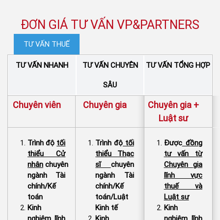
ĐƠN GIÁ TƯ VẤN VP&PARTNERS
TƯ VẤN THUẾ
TƯ VẤN NHANH
TƯ VẤN CHUYÊN
TƯ VẤN TỔNG HỢP
SÂU
Chuyên viên
Chuyên gia
Chuyên gia +
Luật sư
Trình độ
tối
Trình độ
tối
Được
đồng
thiểu Cử
thiểu Thạc
tư vấn từ
nhân
chuyên
sĩ
chuyên
Chuyên gia
ngành Tài
ngành Tài
lĩnh vực
chính/Kế
chính/Kế
thuế và
toán
toán/Luật
Luật sư
Kinh
Kinh tế
​Kinh
nghiệm lĩnh
Kinh
nghiệm lĩnh