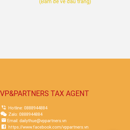
(Bấm để về đầu trang)​
VP&PARTNERS TAX AGENT
Hotline: 0888944884
Zalo: 0888944884
Email: dailythue@vppartners.vn
https://www.facebook.com/vppartners.vn