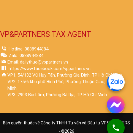
VP&PARTNERS TAX AGENT
Hotline: 0888944884
Zalo: 0888944884
Email: dailythue@vppartners.vn
https://www.facebook.com/vppartners.vn
VP1: 54/132 Vũ Huy Tấn, Phường Gia Định, TP Hồ Chí Minh.
VP2: 175/6 khu phố Bình Phú, Phường Thuận Giao, TP Hồ Chí
Minh.
VP3: 2903 Bùi Lâm, Phường Bà Rịa, TP Hồ Chí Minh.
Bản quyền thuộc về Công ty TNHH Tư vấn và Đầu tư VP&PARTNERS
- ©
2026