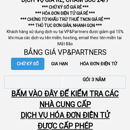
DỊCH VỤ GIÁ RẺ, CHĂM SÓC 24/7
*** CHỮ KÝ SỐ GIÁ RẺ ***
*** HÓA ĐƠN ĐIỆN TỬ GIÁ RẺ ***
*** CHỨNG TỪ KHẤU TRỪ THUẾ TNCN GIÁ RẺ ***
*** THỦ TỤC ĐƠN GIẢN, NHANH GỌN ***
Khách hàng sử dụng dịch vụ tại VP&Partners được giảm giá 15%
khi mua các dịch vụ tên miền, hosting, email theo tên miền tại
Mắt Bão
BẢNG GIÁ VP&PARTNERS
CHỮ KÝ SỐ
GIA HẠN
HÓA ĐƠN ĐIỆN TỬ
GÓI 3 NĂM
BẤM VÀO ĐÂY ĐỂ KIỂM TRA CÁC
NHÀ CUNG CẤP
DỊCH VỤ HÓA ĐƠN ĐIỆN TỬ
ĐƯỢC CẤP PHÉP