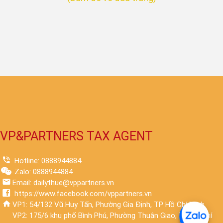
VP&PARTNERS TAX AGENT
Hotline: 0888944884
Zalo: 0888944884
Email: dailythue@vppartners.vn
https://www.facebook.com/vppartners.vn
VP1: 54/132 Vũ Huy Tấn, Phường Gia Định, TP Hồ Chí Minh.
VP2: 175/6 khu phố Bình Phú, Phường Thuận Giao, TP Hồ Chí