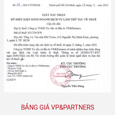
BẢNG GIÁ VP&PARTNERS