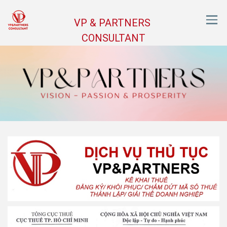
VP & PARTNERS
CONSULTANT