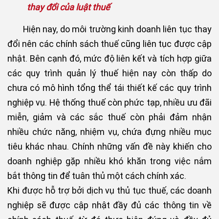
thay đổi của luật thuế
Hiện nay, do môi trường kinh doanh liên tục thay
đổi nên các chính sách thuế cũng liên tục được cập
nhật. Bên cạnh đó, mức độ liên kết và tích hợp giữa
các quy trình quản lý thuế hiện nay còn thấp do
chưa có mô hình tổng thể tái thiết kế các quy trình
nghiệp vụ. Hệ thống thuế còn phức tạp, nhiều ưu đãi
miễn, giảm và các sắc thuế còn phải đảm nhận
nhiều chức năng, nhiệm vụ, chứa đựng nhiều mục
tiêu khác nhau. Chính những vấn đề này khiến cho
doanh nghiệp gặp nhiều khó khăn trong việc nắm
bắt thông tin để tuân thủ một cách chính xác.
Khi được hỗ trợ bởi dịch vụ thủ tục thuế, các doanh
nghiệp sẽ được cập nhật đầy đủ các thông tin về