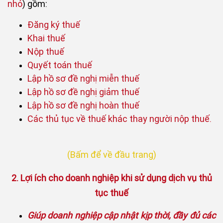
nhỏ
) gồm:
Đăng ký thuế
Khai thuế
Nộp thuế
Quyết toán thuế
Lập hồ sơ đề nghị miễn thuế
Lập hồ sơ đề nghị giảm thuế
Lập hồ sơ đề nghị hoàn thuế
Các thủ tục về thuế khác thay người nộp thuế.
(Bấm để về đầu trang)
2. Lợi ích cho doanh nghiệp khi sử dụng dịch vụ thủ
tục thuế
Giúp doanh nghiệp cập nhật kịp thời, đầy đủ các