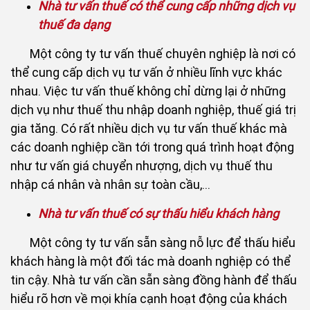
Nhà tư vấn thuế có thể cung cấp những dịch vụ
thuế đa dạng
Một công ty tư vấn thuế chuyên nghiệp là nơi có
thể cung cấp dịch vụ tư vấn ở nhiều lĩnh vực khác
nhau. Việc tư vấn thuế không chỉ dừng lại ở những
dịch vụ như thuế thu nhập doanh nghiệp, thuế giá trị
gia tăng. Có rất nhiều dịch vụ tư vấn thuế khác mà
các doanh nghiệp cần tới trong quá trình hoạt động
như tư vấn giá chuyển nhượng, dịch vụ thuế thu
nhập cá nhân và nhân sự toàn cầu,…
Nhà tư vấn thuế có sự thấu hiểu khách hàng
Một công ty tư vấn sẵn sàng nỗ lực để thấu hiểu
khách hàng là một đối tác mà doanh nghiệp có thể
tin cậy. Nhà tư vấn cần sẵn sàng đồng hành để thấu
hiểu rõ hơn về mọi khía cạnh hoạt động của khách