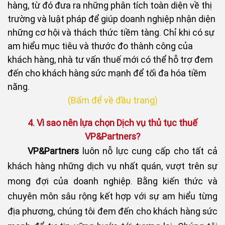
hàng, từ đó đưa ra những phân tích toàn diện về thị
trường và luật pháp để giúp doanh nghiệp nhận diện
những cơ hội và thách thức tiềm tàng. Chỉ khi có sự
am hiểu mục tiêu và thước đo thành công của
khách hàng, nhà tư vấn thuế mới có thể hỗ trợ đem
đến cho khách hàng sức mạnh để tối đa hóa tiềm
năng.
(Bấm để về đầu trang)​​
4. Vì sao nên lựa chọn Dịch vụ thủ tục thuế
VP&Partners?
VP&Partners
luôn nỗ lực cung cấp cho tất cả
khách hàng những dịch vụ nhất quán, vượt trên sự
mong đợi của doanh nghiệp. Bằng kiến thức và
chuyên môn sâu rộng kết hợp với sự am hiểu từng
địa phương, chúng tôi đem đến cho khách hàng sức