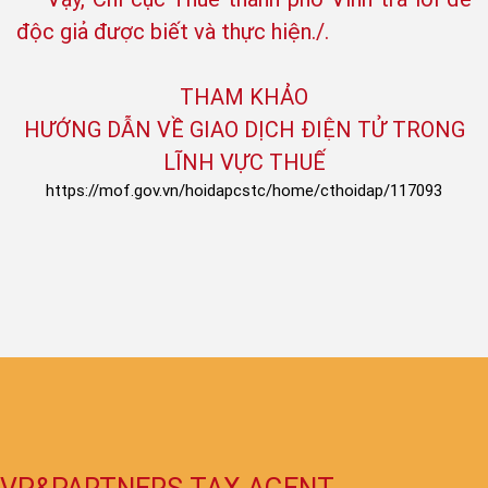
độc giả được biết và thực hiện./.
THAM KHẢO
HƯỚNG DẪN VỀ GIAO DỊCH ĐIỆN TỬ TRONG
LĨNH VỰC THUẾ
https://mof.gov.vn/hoidapcstc/home/cthoidap/117093