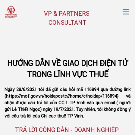
VP & PARTNERS
CONSULTANT
HƯỚNG DẪN VỀ GIAO DỊCH ĐIỆN TỬ
TRONG LĨNH VỰC THUẾ
Ngày 28/6/2021 tôi đã gửi câu hỏi mã 116894 qua đường link
(https://mof.gov.vn/hoidapcstc//home/cthoidap/116894) và
nhận được câu trả lời của CCT TP Vinh vào qua email ( người
gửi Lê Thiết Ngọc) ngày 19/7/2021. Tuy nhiên, tôi không đồng ý
với câu trả lời của Chi cục thuế TP Vinh.
TRẢ LỜI CÔNG DÂN - DOANH NGHIỆP