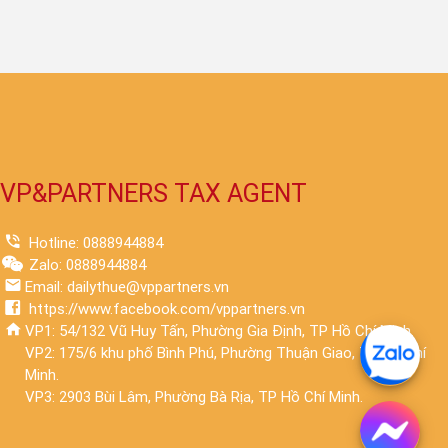
VP&PARTNERS TAX AGENT
Hotline: 0888944884
Zalo: 0888944884
Email: dailythue@vppartners.vn
https://www.facebook.com/vppartners.vn
VP1: 54/132 Vũ Huy Tấn, Phường Gia Định, TP Hồ Chí Minh.
VP2: 175/6 khu phố Bình Phú, Phường Thuận Giao, TP Hồ Chí
Minh.
VP3: 2903 Bùi Lâm, Phường Bà Rịa, TP Hồ Chí Minh.