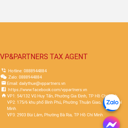
VP&PARTNERS TAX AGENT
Hotline: 0888944884
Zalo: 0888944884
Email: dailythue@vppartners.vn
https://www.facebook.com/vppartners.vn
VP1: 54/132 Vũ Huy Tấn, Phường Gia Định, TP Hồ Chí Minh.
VP2: 175/6 khu phố Bình Phú, Phường Thuận Giao, TP Hồ Chí
Minh.
VP3: 2903 Bùi Lâm, Phường Bà Rịa, TP Hồ Chí Minh.