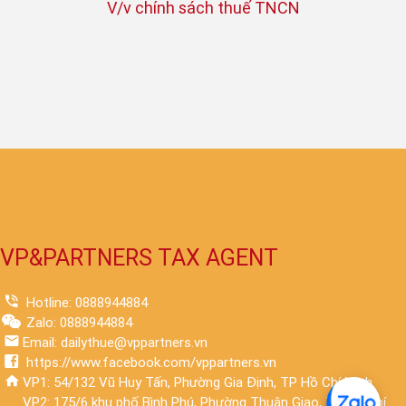
V/v chính sách thuế TNCN
VP&PARTNERS TAX AGENT
Hotline: 0888944884
Zalo: 0888944884
Email: dailythue@vppartners.vn
https://www.facebook.com/vppartners.vn
VP1: 54/132 Vũ Huy Tấn, Phường Gia Định, TP Hồ Chí Minh.
VP2: 175/6 khu phố Bình Phú, Phường Thuận Giao, TP Hồ Chí