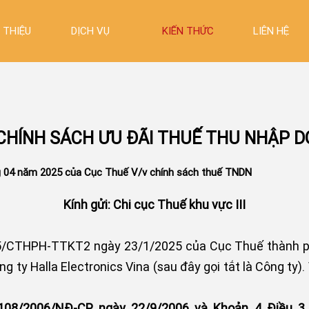
I THIỆU
DỊCH VỤ
KIẾN THỨC
LIÊN HỆ
HÍNH SÁCH ƯU ĐÃI THUẾ THU NHẬP D
g 04 năm 2025 của Cục Thuế V/v chính sách thuế TNDN
Kính gửi: Chi cục Thuế khu vực III
/CTHPH-TTKT2 ngày 23/1/2025 của Cục Thuế thành ph
ng ty Halla Electronics Vina (sau đây gọi tắt là Công ty)
ố 108/2006/NĐ-CP ngày 22/9/2006 và Khoản 4 Điều 3