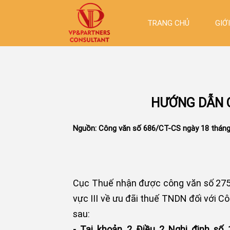
TRANG CHỦ
GIỚ
HƯỚNG DẪN C
Nguồn: Công văn số 686/CT-CS ngày 18 thán
Cục Thuế nhận được công văn số 275
vực III về ưu đãi thuế TNDN đối với Cô
sau:
- Tại khoản 2 Điều 2 Nghị định s