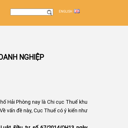
ENGLISH
OANH NGHIỆP
ố Hải Phòng nay là Chi cục Thuế khu
. Về vấn đề này, Cục Thuế có ý kiến như
 Luật Đầu tư số 67/2014/QH13 ngày