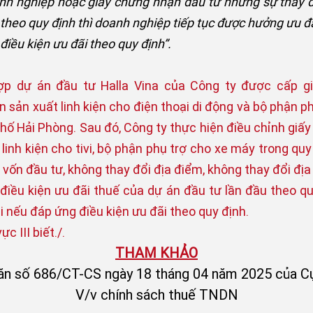
nh nghiệp hoặc giấy chứng nhận đầu tư nhưng sự thay đ
 theo quy định thì doanh nghiệp tiếp tục được hưởng ưu đãi
iều kiện ưu đãi theo quy định”.
ợp dự án đầu tư Halla Vina của Công ty được cấp g
 sản xuất linh kiện cho điện thoại di động và bộ phận phụ
phố Hải Phòng. Sau đó, Công ty thực hiện điều chỉnh gi
 linh kiện cho tivi, bộ phận phụ trợ cho xe máy trong qu
vốn đầu tư, không thay đổi địa điểm, không thay đổi địa 
điều kiện ưu đãi thuế của dự án đầu tư lần đầu theo qu
i nếu đáp ứng điều kiện ưu đãi theo quy định.
c III biết./.
THAM KHẢO
ăn số 686/CT-CS ngày 18 tháng 04 năm 2025 của C
V/v chính sách thuế TNDN