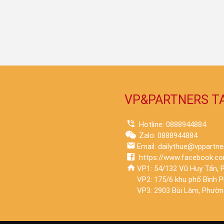
VP&PARTNERS T
Hotline: 0888944884
Zalo: 0888944884
Email: dailythue@vppartne
https://www.facebook.co
VP1: 54/132 Vũ Huy Tấn, P
VP2: 175/6 khu phố Bình 
VP3: 2903 Bùi Lâm, Phường