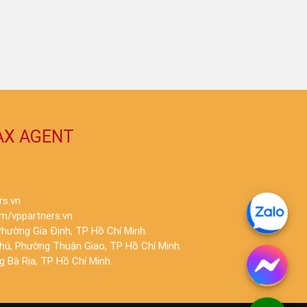
AX AGENT
rs.vn
m/vppartners.vn
hường Gia Định, TP Hồ Chí Minh.
Phú, Phường Thuận Giao, TP Hồ Chí Minh.
 Bà Rịa, TP Hồ Chí Minh.