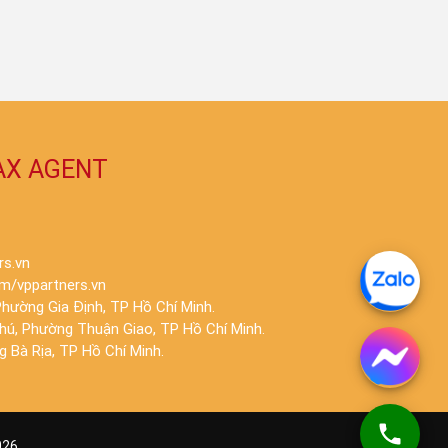
AX AGENT
rs.vn
m/vppartners.vn
hường Gia Định, TP Hồ Chí Minh.
Phú, Phường Thuận Giao, TP Hồ Chí Minh.
 Bà Rịa, TP Hồ Chí Minh.
026