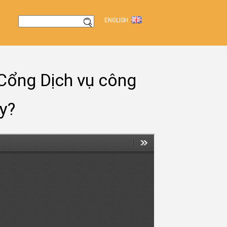
ENGLISH
n Cổng Dịch vụ công
y?