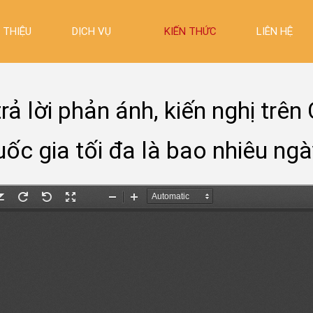
I THIỆU
DỊCH VỤ
KIẾN THỨC
LIÊN HỆ
trả lời phản ánh, kiến nghị trê
uốc gia tối đa là bao nhiêu ngà