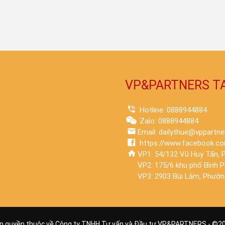
VP&PARTNERS T
Hotline: 0888944884
Zalo: 0888944884
Email: dailythue@vppartne
https://www.facebook.co
VP1: 54/132 Vũ Huy Tấn, P
VP2: 175/6 khu phố Bình 
VP3: 2903 Bùi Lâm, Phường
n quyền thuộc về Công ty TNHH Tư vấn và Đầu tư VP&PARTNERS - ©
2