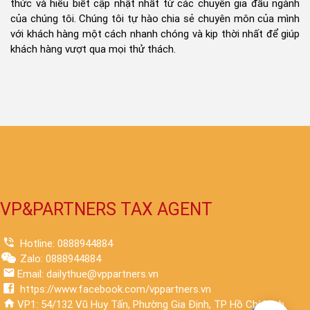
thức và hiểu biết cập nhật nhất từ các chuyên gia đầu ngành
của chúng tôi. Chúng tôi tự hào chia sẻ chuyên môn của mình
với khách hàng một cách nhanh chóng và kịp thời nhất để giúp
khách hàng vượt qua mọi thử thách.
VP&PARTNERS TAX AGENT
Hotline: 0888944884
Zalo: 0888944884
Email: dailythue@vppartners.vn
https://www.facebook.com/vppartners.vn
VP1: 54/132 Vũ Huy Tấn, Phường Gia Định, TP Hồ Chí Minh.