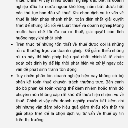
thuế. Chính vì vậy nhiều doanh nghiệp đặc biệt là doanh
nghiệp đầu tư nước ngoài khó lòng nắm bắt được hết
các thủ tục ban đầu về thuế. Khi chọn dịch vụ tư vấn về
thuế là biện pháp nhanh nhất, toàn diện nhất giải quyết
triệt để những rắc rối về Luật thuế và doanh nghiệp.Mong
muốn hạn chế tối đa rủi ro thuế, giải quyết các tình
huống ngay khi phát sinh
Trên thực tế những tổn thất về thuế được coi là những
rủi ro thường trực với doanh nghiệp. Để giảm thiểu những
rủi ro này thì biện pháp hiệu quả nhất chính là tổ chức
soát xét định kỳ để kịp thời phát hiện và xử lý ngay các
vấn đề phát sinh tránh tồn đọng.
Tuy nhiên phần lớn doanh nghiệp hiện nay không có bộ
phận kế toán thuế chuyên trách thường trực. Bên cạnh
đó bộ phận kế toán không thể kiêm nhiệm hoặc trình độ
chuyên môn không cập rất khó để thực hiện nhiệm vụ về
thuế. Chính vì vậy nếu doanh nghiệp muốn tiết kiệm chi
phí nhưng vẫn đảm bảo hiệu quả giảm thiểu tổn thất thì
giải pháp triệt để là chọn dịch vụ tư vấn về thuế uy tín
trên thị trường.