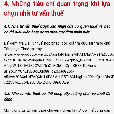
4. Những tiêu chí quan trọng khi lựa
chọn nhà tư vấn thuế
4.1. Nhà tư vấn thuế được xác nhận của cơ quan thuế về việc
có đủ điều kiện hoạt động theo quy định pháp luật
Để kiểm tra Đại lý thuế hợp pháp, độc giả tra cứu tại trang chủ
Tổng cục Thuế tại đây:
https://www.gdt.gov.vn/wps/portal/Home/dlt/dlt/!ut/p/z1/
f2pgUCCRCajlWR8qqlaT3NV6LcHF07Wgd56_rR2cDQ806o2BfEAC
A4apW_LORVRlE9GWD75nGeEGbQnIGj_-KB3X-RcAsrw-
BrIYoUlfYOnEfyEOkKJus88_dZpJagGE5c-
c5Uwc2CSXnHd7AQXkLL0PA6VcLB5Tt6M4UgHnfGXbc0jmeOiaK
c22C3/dz/d5/L2dBISEvZ0FBIS9nQSEh/
4.2. Nhà tư vấn thuế có thể cung cấp những dịch vụ thuế đa
dạng
Một công tư tư vấn thuế chuyên nghiệp là nơi có thể cung cấp