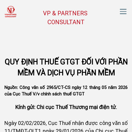
VP & PARTNERS
CONSULTANT
QUY ĐỊNH THUẾ GTGT ĐỐI VỚI PHẦN
MỀM VÀ DỊCH VỤ PHẦN MỀM
Nguồn: Công văn số 2965/CT-CS ngày 12 tháng 05 năm 2026
của Cục Thuế V/v chính sách thuế GTGT
Kính gửi: Chi cục Thuế Thương mại điện tử.
Ngày 02/02/2026, Cục Thuế nhận được công văn số
11/TMĐT-QLT1 ngày 29/01/2026 của Chi cục Thuế