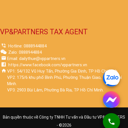
VP&PARTNERS TAX AGENT
Hotline: 0888944884
Zalo: 0888944884
Email: dailythue@vppartners.vn
https://www.facebook.com/vppartners.vn
VP1: 54/132 Vũ Huy Tấn, Phường Gia Định, TP Hồ Chí Minh.
VP2: 175/6 khu phố Bình Phú, Phường Thuận Giao, TP Hồ Chí
Minh.
VP3: 2903 Bùi Lâm, Phường Bà Rịa, TP Hồ Chí Minh.
Bản quyền thuộc về Công ty TNHH Tư vấn và Đầu tư VP&PARTNERS
- ©
2026