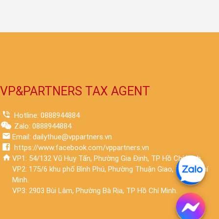
VP&PARTNERS TAX AGENT
Hotline: 0888944884
Zalo: 0888944884
Email: dailythue@vppartners.vn
https://www.facebook.com/vppartners.vn
VP1: 54/132 Vũ Huy Tấn, Phường Gia Định, TP Hồ Chí Minh.
VP2: 175/6 khu phố Bình Phú, Phường Thuận Giao, TP Hồ Chí
Minh.
VP3: 2903 Bùi Lâm, Phường Bà Rịa, TP Hồ Chí Minh.