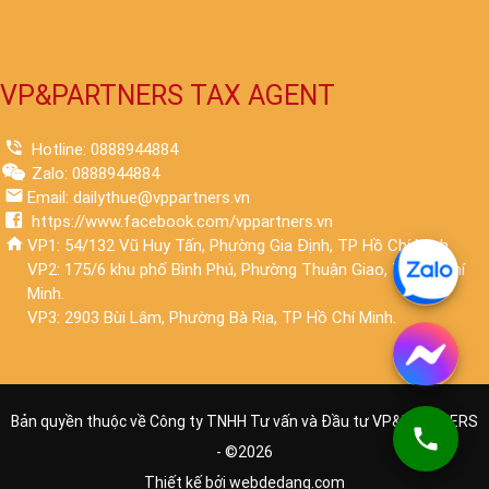
VP&PARTNERS TAX AGENT
Hotline: 0888944884
Zalo: 0888944884
Email: dailythue@vppartners.vn
https://www.facebook.com/vppartners.vn
VP1: 54/132 Vũ Huy Tấn, Phường Gia Định, TP Hồ Chí Minh.
VP2: 175/6 khu phố Bình Phú, Phường Thuận Giao, TP Hồ Chí
Minh.
VP3: 2903 Bùi Lâm, Phường Bà Rịa, TP Hồ Chí Minh.
Bản quyền thuộc về Công ty TNHH Tư vấn và Đầu tư VP&PARTNERS
- ©
2026
Thiết kế bởi
webdedang.com