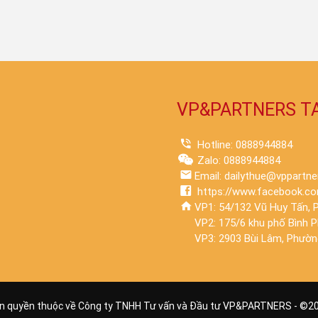
VP&PARTNERS T
Hotline: 0888944884
Zalo: 0888944884
Email: dailythue@vppartne
https://www.facebook.co
VP1: 54/132 Vũ Huy Tấn, P
VP2: 175/6 khu phố Bình 
VP3: 2903 Bùi Lâm, Phường
n quyền thuộc về Công ty TNHH Tư vấn và Đầu tư VP&PARTNERS - ©
2